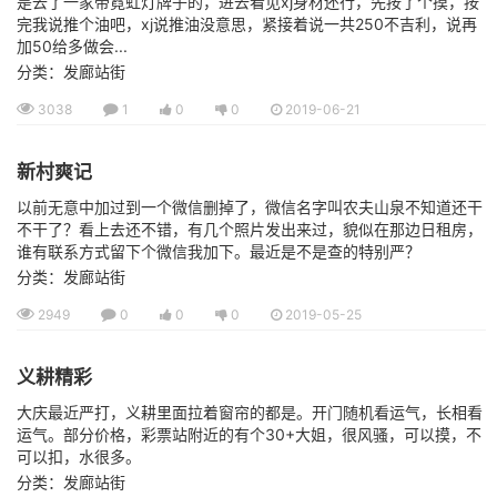
是去了一家带霓虹灯牌子的，进去看见xj身材还行，先按了个摸，按
完我说推个油吧，xj说推油没意思，紧接着说一共250不吉利，说再
加50给多做会...
分类：发廊站街
3038
1
0
0
2019-06-21
新村爽记
以前无意中加过到一个微信删掉了，微信名字叫农夫山泉不知道还干
不干了？看上去还不错，有几个照片发出来过，貌似在那边日租房，
谁有联系方式留下个微信我加下。最近是不是查的特别严？
分类：发廊站街
2949
0
0
0
2019-05-25
义耕精彩
大庆最近严打，义耕里面拉着窗帘的都是。开门随机看运气，长相看
运气。部分价格，彩票站附近的有个30+大姐，很风骚，可以摸，不
可以扣，水很多。
分类：发廊站街