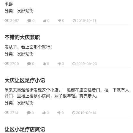
求群
分类：发廊站街
3067
0
0
0
2019-10-11
不错的大庆兼职
发从了，看上面那个就行！
分类：发廊站街
2709
0
0
0
2019-09-23
大庆让区足疗小记
闲来无事溜溜街发现这个小店，一般都在里面插着门，拉一下就有人
开门，直接上楼是小房间，妹子很年轻。爽完走人。
分类：发廊站街
2714
0
0
0
2019-09-14
让区小足疗店爽记