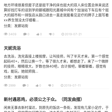
地方环境很差但屋子还是挺干净的床也挺大的双人床位置总体来说还
算好找打车的话到学府郦城跟阳光嘉城中间有个加油站下车后有个挺
大的超市和一排饭店从路口进去一直走就能看见足疗的牌子上面写着
xx养生馆没太仔细看...
分类：发廊站街
3409
0
0
0
2019-07-21
天妮洗浴
去洗浴，洗完直接上楼按摩，让叫技师，叫了半天才来，第一个感觉
起码40+，然后让换一个，等了很久才来，都想走了，来了一个微胖
的技师，眼睛很大，岁数也快40吧，合计按吧，聊着聊着，感觉有
戏，能玩，她就把我...
分类：发廊站街
2999
0
0
0
2019-07-11
新村遇恶鸡，必须公之于众。（同发曲摆）
闲来无事去新村溜达，到原先的饭店一条街，发现有几家小足疗，于