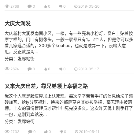
2766
0
0
0
2019-05-20
大庆大润发
大庆新村大润发南面小区，一楼，有一些亮着小粉灯，窗户上贴着按
摩字样的，门口有摄像头，一般一家都只有1。2个人，但是你可以多
看几家选合适的，300多个kouhuo，也就是唬弄一下，没啥大意
思，反正就是泻...
分类：发廊站街
2674
0
0
0
2019-05-17
又来大庆出差，靠兄弟领上幸福之路
我这个人就是脸皮厚加上认死理。每次辛辛苦苦手打的信息给坛子添
砖加瓦，给ly分享福利，换来的都是莫名其妙被举报，毫无理由被落
榜。上次的事情管理员才帮忙伸冤完没多久。这次昨天晚上刚手打了
一份，这刚到宾馆没...
分类：发廊站街
2733
0
0
0
2019-05-11