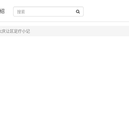
绍
大庆让区足疗小记