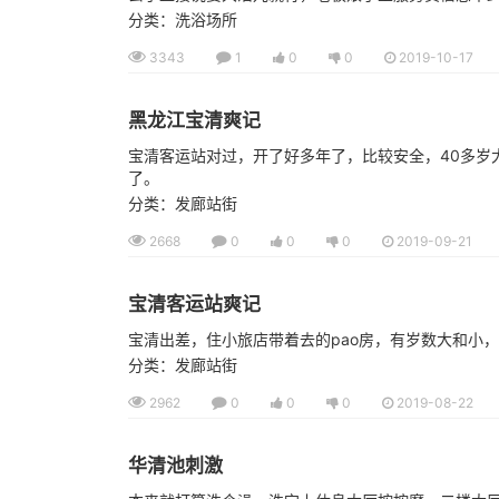
分类：洗浴场所
3343
1
0
0
2019-10-17
黑龙江宝清爽记
宝清客运站对过，开了好多年了，比较安全，40多岁
了。
分类：发廊站街
2668
0
0
0
2019-09-21
宝清客运站爽记
宝清出差，住小旅店带着去的pao房，有岁数大和小
分类：发廊站街
2962
0
0
0
2019-08-22
华清池刺激