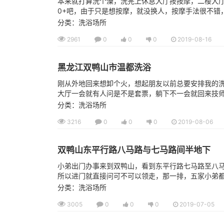
本来就打算洗个澡，洗完上休息大厅按按摩，二楼大
0+吧，由于只是想按摩，就没换人，按摩手法很不错，
分类：洗浴场所
2961
0
0
0
2019-08-16
黑龙江双鸭山市温都洗浴
刚从外地回来想卸个火，想起朋友以前总要安排我的洗
大厅一会就有人问是不是套票，躺下不一会就回来技师，
分类：洗浴场所
3216
0
0
0
2019-08-06
双鸭山东平行路八马路与七马路间半地下
小弟出门办事来到双鸭山，看到东平行路七马路至八
所以进门就直接问可不可以领走，那一排，五家小弟都走
分类：洗浴场所
3005
0
0
0
2019-07-05