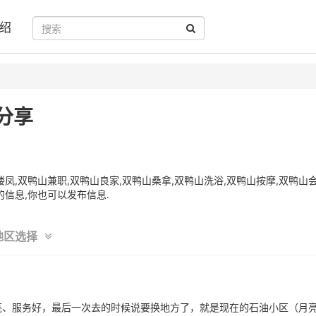
绍
分享
,双鸭山兼职,双鸭山良家,双鸭山桑拿,双鸭山洗浴,双鸭山按摩,双鸭山会
信息,你也可以发布信息.
地区选择
亮、服务好，最后一次去的时候说要换地方了，就是现在的石油小区（月