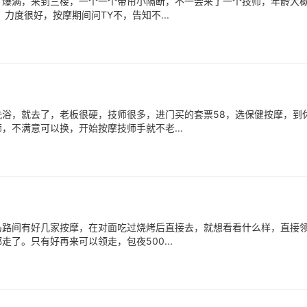
厅爆满，来到三楼，一个一个带帘小隔断，不一会来了一个技师，年龄大概
力度很好，按摩期间问TY不，告知不...
浴，就去了，老板很硬，技师很多，进门买的套票58，选保健按摩，到
不满意可以换，开始按摩技师手就不老...
马路间有好几家按摩，在对面吃过烧烤后直接去，就想看看什么样，直接
了。只有好再来可以领走，包夜500...