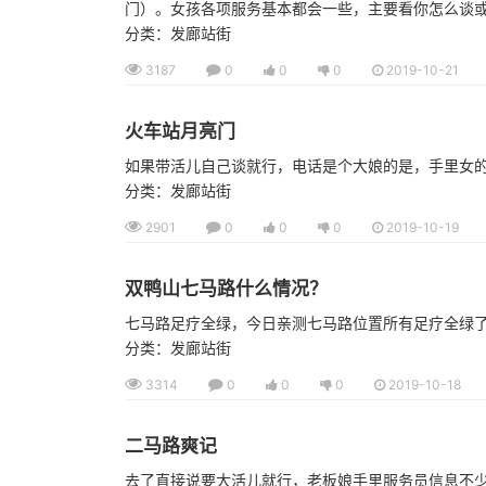
门）。女孩各项服务基本都会一些，主要看你怎么谈或
分类：发廊站街
3187
0
0
0
2019-10-21
火车站月亮门
如果带活儿自己谈就行，电话是个大娘的是，手里女
分类：发廊站街
2901
0
0
0
2019-10-19
双鸭山七马路什么情况？
七马路足疗全绿，今日亲测七马路位置所有足疗全绿
分类：发廊站街
3314
0
0
0
2019-10-18
二马路爽记
去了直接说要大活儿就行，老板娘手里服务员信息不