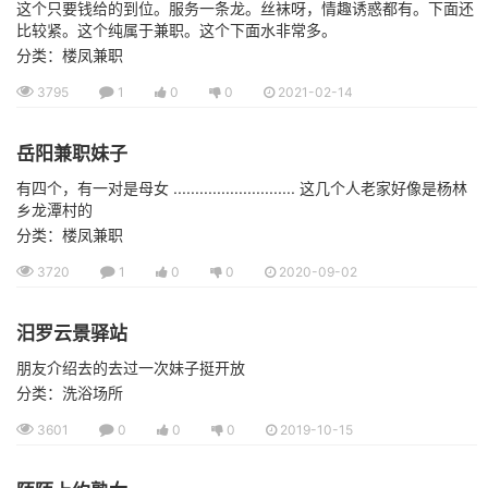
这个只要钱给的到位。服务一条龙。丝袜呀，情趣诱惑都有。下面还
比较紧。这个纯属于兼职。这个下面水非常多。
分类：楼凤兼职
3795
1
0
0
2021-02-14
岳阳兼职妹子
有四个，有一对是母女 ............................ 这几个人老家好像是杨林
乡龙潭村的
分类：楼凤兼职
3720
1
0
0
2020-09-02
汨罗云景驿站
朋友介绍去的去过一次妹子挺开放
分类：洗浴场所
3601
0
0
0
2019-10-15