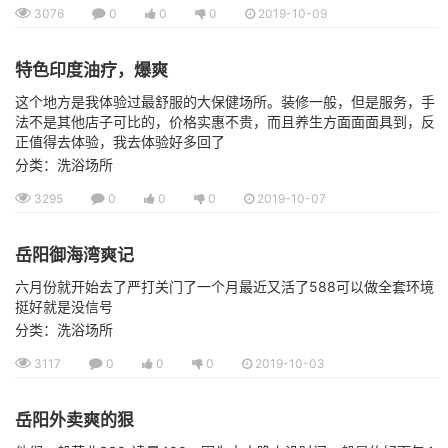
3076
0
0
0
2019-10-09
特色印度油疗，爆爽
这个地方是我体验过最舒服的大保健场所。装修一般，但是服务，手
法不是其他店子可比的，价格实惠不贵，而且养生方面面面具到，反
正值得去体验，我去体验好多回了
分类：洗浴场所
3295
0
0
0
2019-10-07
岳阳御海湾爽记
六月份就开始去了严打关门了一个月最近又活了588可以做全套环境
挺好就是没信号
分类：洗浴场所
3117
0
0
0
2019-10-03
岳阳外卖爽的狠