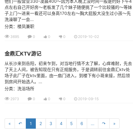
他们一般营业330-凌晨400～因为本人晚上没时间一般是约好下午4
点左右自己开好房～老板发了几个妹子随便挑了一个比较骚的～等妹
子上门～进来一看还可以身高170左右～胸大屁股大没生过小孩～先
洗澡聊了一会...
分类：楼凤兼职
3695
0
0
0
2019-10-02
金鼎汇KTV游记
从长沙来到岳阳，初来乍到，对当地行情不太了解，心痒难耐，先去
了天上人间，被告知现在只有正规服务，于是调转前往金鼎汇ktv处
场子此厂子在ktv里面，由一扇门进入，到楼下有小哥来接，然后领
到房间开始选人。...
分类：洗浴场所
2973
0
0
0
2019-09-15
«
↶
1
2
3
4
5
6
...
↷
»