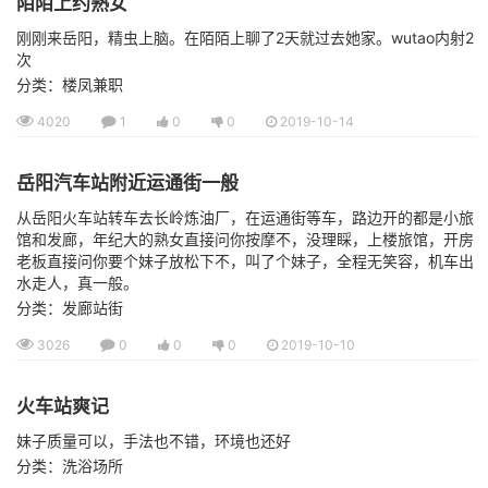
陌陌上约熟女
刚刚来岳阳，精虫上脑。在陌陌上聊了2天就过去她家。wutao内射2
次
分类：楼凤兼职
4020
1
0
0
2019-10-14
岳阳汽车站附近运通街一般
从岳阳火车站转车去长岭炼油厂，在运通街等车，路边开的都是小旅
馆和发廊，年纪大的熟女直接问你按摩不，没理睬，上楼旅馆，开房
老板直接问你要个妹子放松下不，叫了个妹子，全程无笑容，机车出
水走人，真一般。
分类：发廊站街
3026
0
0
0
2019-10-10
火车站爽记
妹子质量可以，手法也不错，环境也还好
分类：洗浴场所