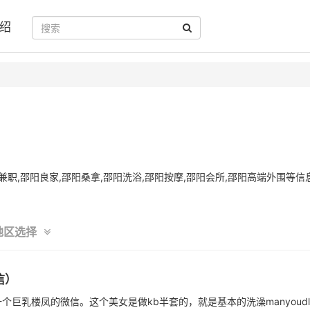
绍
职,邵阳良家,邵阳桑拿,邵阳洗浴,邵阳按摩,邵阳会所,邵阳高端外围等信
地区选择
信）
巨乳楼凤的微信。这个美女是做kb半套的，就是基本的洗澡manyoud