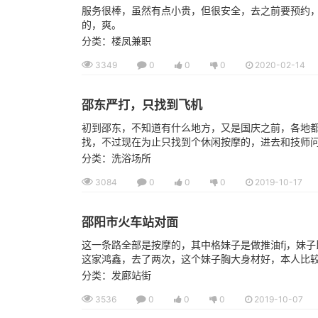
服务很棒，虽然有点小贵，但很安全，去之前要预约，
的，爽。
分类：楼凤兼职
3349
0
0
0
2020-02-14
邵东严打，只找到飞机
初到邵东，不知道有什么地方，又是国庆之前，各地
找，不过现在为止只找到个休闲按摩的，进去和技师问的
分类：洗浴场所
3084
0
0
0
2019-10-17
邵阳市火车站对面
这一条路全部是按摩的，其中格妹子是做推油fj，妹
这家鸿鑫，去了两次，这个妹子胸大身材好，本人比较厉
分类：发廊站街
3536
0
0
0
2019-10-07