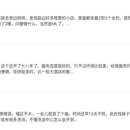
就去旁边转转。发现路边好多按摩的小店，里面都坐着2到3个女的，感
2楼，问要做什么，当然是ML了，...
这个店开了七八年了。服务态度挺好的，只不过环境比较差，给我服务的
搞，技师挺多的，比一些大酒店的推...
里瞎逛，城区不大，一会儿就逛了个遍。时间还早12点不到，说去找妹子
有很多洗浴，不懂洗浴中心怎么会开到...