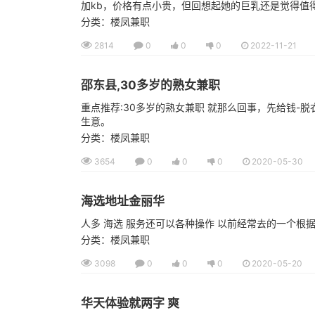
加kb，价格有点小贵，但回想起她的巨乳还是觉得值得
分类：楼凤兼职
2814
0
0
0
2022-11-21
邵东县,30多岁的熟女兼职
重点推荐:30多岁的熟女兼职 就那么回事，先给钱-
生意。
分类：楼凤兼职
3654
0
0
0
2020-05-30
海选地址金丽华
人多 海选 服务还可以各种操作 以前经常去的一个根据
分类：楼凤兼职
3098
0
0
0
2020-05-20
华天体验就两字 爽