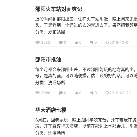
邵阳火车站对面爽记
近段时间到邵阳出差，住在火车站附近，晚上闲来无事
头，于是看到一个还过的去的就进去了。果然把我领到了
分类：发廊站街
3583
0
0
0
2019-10-04
邵阳市推油
每个月都会来邵阳出差，不过邵阳能玩的地方真的少，
号，是真的骚，可以随便摸，估计谈的好的话，可以随便
分类：洗浴场所
3086
0
0
0
2019-08-23
华天酒店七楼
3月底，回老家玩，晚上跟同学吃完饭，开车带我在城
玩，开车直奔华天酒店，以前在那边上学那会儿，附近就
分类：洗浴场所