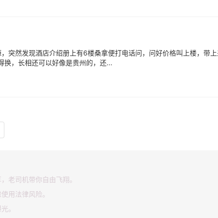
，突然发现酒店介绍册上有6楼桑拿便打电话问，问好价格叫上楼，带上
得换，长相还可以好像是贵州的，还...
享，老司机带你自由飞翔。
虑使用法律风险。
曝光。