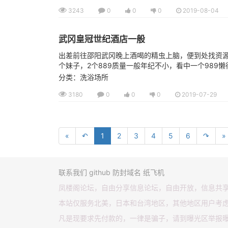
3243
0
0
0
2019-08-04
武冈皇冠世纪酒店一般
出差前往邵阳武冈晚上酒喝的精虫上脑，便到处找资源
个妹子，2个889质量一般年纪不小，看中一个989懒
分类：洗浴场所
3180
0
0
0
2019-07-29
«
↶
1
2
3
4
5
6
↷
»
联系我们
github
防封域名
纸飞机
凤楼阁论坛，自由分享信息论坛，自由开放，信息共
本站仅服务北美，日本和台湾地区，其他地区用户考
凡是现要求先付款的，一律是骗子，请到曝光区举报