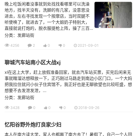
晚上吃饭闲着没事就到处找找看哪里可以洗澡
地方，找半天没有，洗脚的有几家，没意思没
进去，左右寻找发现一个按摩店，当时双腿不
听使唤了，就进去了，一个大姐奶子特别大，
直接就说打炮的，脱衣服提枪上阵，操了三百...
分类：发廊站街
4256
2
0
0
2021-09-01
聊城汽车站南小区大战xj
xl在这上大学，赶上放假准备回家，就去汽车站买票，买完后闲来无
事就瞎溜达想释放一下，正巧刚过马路走到南边小区门口，一个大妈
把我拉住就问小伙子住宾馆不，我正好也是无聊欲望也比较旺盛，想
想要不去发泄发泄，...
分类：发廊站街
3428
0
0
0
2018-09-26
忆阳谷野外炮打良家少妇
本人在南方读大学，家人也都搬了南方去了！暑假了，自己一个人回