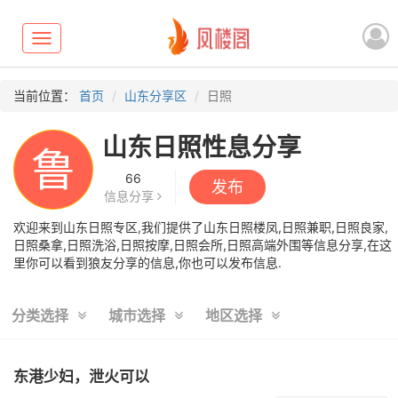
Toggle
navigation
当前位置：
首页
山东分享区
日照
山东日照性息分享
鲁
66
发布
信息分享
欢迎来到山东日照专区,我们提供了山东日照楼凤,日照兼职,日照良家,
日照桑拿,日照洗浴,日照按摩,日照会所,日照高端外围等信息分享,在这
里你可以看到狼友分享的信息,你也可以发布信息.
分类选择
城市选择
地区选择
东港少妇，泄火可以