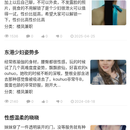
加上以后自己聊，不可以外卖，不发露脸的照
片，挑食的不用解锁了是个少妇很泄火可以值
得一试，性价比挺高，希望大家可以解锁一
下，性价比高性价比高
分类：楼凤兼职
1536
0
0
0
2025-04-25
东港少妇姿势多
经常练瑜伽的身材，腰臀都很性感，玩的时候
试了几个高难度度姿势，飘飘欲仙，好喜欢的k
ouhuo，她吹的时候不断的深喉，整根全部含进
去那种感觉像被吸进去了，kouhuo非常牛B，
蛋蛋也舔的非常舒服，刚开大...
分类：楼凤兼职
2140
0
0
0
2024-08-18
性感温柔的晓晓
妹妹穿了一件透明装开的门，没等服务就有种