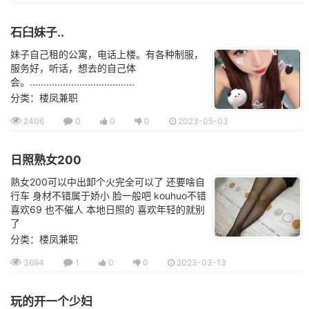
石臼妹子..
妹子自己租的公寓，电话上楼。有各种制服，
服务好，听话，想去的自己体
会。......................................
分类：楼凤兼职
2406
0
0
0
2023-05-03
日照熟女200
熟女200可以中出卸个火完全可以了 还要啥自
行车 身材不错属于娇小 脸一般吧 kouhuo不错
喜欢69 也不催人 本地日照的 喜欢年轻的就别
了
分类：楼凤兼职
3694
1
0
0
2023-03-13
玩的开一个少妇