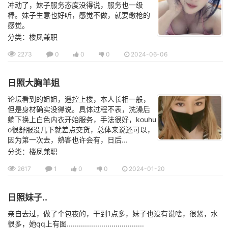
冲动了，妹子服务态度没得说，服务也一级
棒。妹子生意也好听，感觉不做，就要缴枪的
感觉。
分类：楼凤兼职
2273
0
0
0
2024-06-06
日照大胸羊姐
论坛看到的姐姐，遥控上楼，本人长相一般，
但是身材确实没得说。具体过程不表，洗澡后
躺下换上白色内衣开始服务，手法很好，kouhu
o很舒服没几下就差点交货，总体来说还可以，
因为第一次去，熟客也许会有，日后...
分类：楼凤兼职
2617
1
0
0
2024-01-20
日照妹子..
亲自去过，做了个包夜的，干到1点多，妹子也没有说啥，很紧，水
很多，她qq上有图......................................