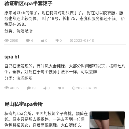
验证新区spa半套馆子
原来可以kb的馆子，现在特殊时期只做手了。 好在可以脱衣服，服
务也都还比较到位。 叫了18号，长相75，态度和服务都还不错。 价
格现在398。
分类：洗浴场所
2958
4
0
0
2023-08-18
spa bt
自己扫街发现的，有时风大会纯绿，大部分时间都可以玩，技师七八
个，全裸，好处在于每个技师手法不一样，可以尝鲜
分类：洗浴场所
4005
19
0
0
2023-04-09
昆山私密spa会所
私密的spa会所，里面的技师个子高挑，颜值在
线。原本只是想去探探路，一进去看到一位黑
色包臀裙美女，穿着高跟拖鞋，大白腿修长，