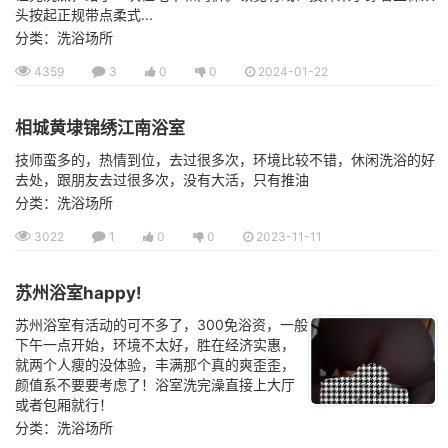
头按起正规带点柔式...
分类：洗浴场所
4359
3
0
0
2024-01-22
相城黄埭锦绣江南浴室
技师蛮多的，热情到位，去过很多次，环境比较不错，休闲洗浴的好
去处，跟朋友去过很多次，没有大活，只有推油
分类：洗浴场所
3022
1
0
0
2023-11-11
苏州浴室happy!
苏州浴室有活动的可不多了，300免浴资，一般
下午一点开始，环境不太好，胜在经济实惠，
就两个人瘦的没体验，丰满那个真的爽歪歪，
颜值系不要要考虑了！浴室洗完澡直接上大厅
或者包厢就行！
分类：洗浴场所