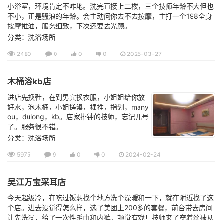
小浴室，环境肯定不咋地。洗完直接上二楼，三个技师年龄不大但也
不小，正是骚浪的年龄。会主动问你去不去按摩，主打一个198全身
按摩推油，服务细致，下次还要去光顾。
分类：洗浴场所
2480
0
0
0
2025-03-27
木桶浴kb店
进店先换鞋，在到男宾换衣服，小姐姐给你放
好水，泡木桶，小姐搓澡，裸推，指划，many
ou，dulong，kb。店家排钟的技师，忘记几号
了。服务很不错。
分类：洗浴场所
5975
9
0
0
2024-02-24
吴江万宝采耳店
今天超级冷，在吃过饭想找个地方洗个澡暖和一下，就在附近找了这
个店。进去没觉得怎么样，选了美团上200多的套餐，前台带去房间
让先洗澡，给了一次性毛巾和内裤。顿觉有戏！技师来了穿着丝袜从