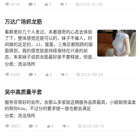
5014
2
0
0
2023-10-08
万达广场抓龙筋
看群里好几个人发过，本着猎奇的心态去体验
了下，整体感觉还是可以的，妹子不催人，时
间做的足足的，JJ，蛋蛋，三角区都照顾的面
面俱到，我的感觉就是持续保持在兴奋的状
态，本来妹子说抓龙筋最好是不要释放，但是...
分类：洗浴场所
4455
3
0
0
2023-09-24
吴中高质量半套
服务非常好的会所，去那么多家就这俩服务品质最高，小姐姐很温柔
的帮你kou，不过分的要求提一提也都会满足
分类：洗浴场所
3807
19
0
0
2023-09-10