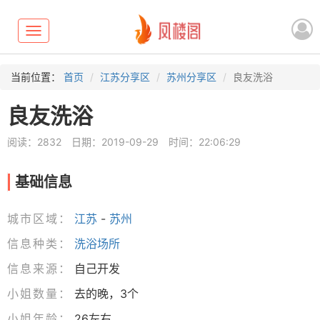
Toggle
navigation
当前位置：
首页
江苏分享区
苏州分享区
良友洗浴
良友洗浴
阅读：2832
日期：2019-09-29
时间：22:06:29
基础信息
城市区域：
江苏
-
苏州
信息种类：
洗浴场所
信息来源：
自己开发
小姐数量：
去的晚，3个
小姐年龄：
26左右