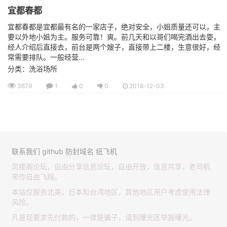
宜都春都
宜都春都是宜都最有名的一家店子，绝对安全，小姐质量还可以，主
要以外地小姐为主。服务可靠！爽。前几天和以哥们喝完酒出去耍，
经人介绍后直接去，前台是两个嫂子，直接带上二楼，生意很好，经
常需要排队。一般经营...
分类：洗浴场所
3679
1
0
0
2018-12-03
联系我们
github
防封域名
纸飞机
凤楼阁论坛，自由分享信息论坛，自由开放，信息共享，老司机
带你自由飞翔。
本站仅服务北美，日本和台湾地区，其他地区用户考虑使用法律
风险。
凡是现要求先付款的，一律是骗子，请到曝光区举报曝光。