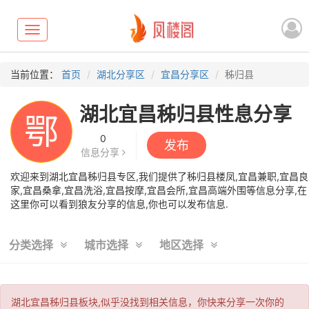
Toggle
navigation
当前位置：
首页
湖北分享区
宜昌分享区
秭归县
湖北宜昌秭归县性息分享
鄂
0
发布
信息分享
欢迎来到湖北宜昌秭归县专区,我们提供了秭归县楼凤,宜昌兼职,宜昌良
家,宜昌桑拿,宜昌洗浴,宜昌按摩,宜昌会所,宜昌高端外围等信息分享,在
这里你可以看到狼友分享的信息,你也可以发布信息.
分类选择
城市选择
地区选择
湖北宜昌秭归县板块,似乎没找到相关信息，你快来分享一次你的