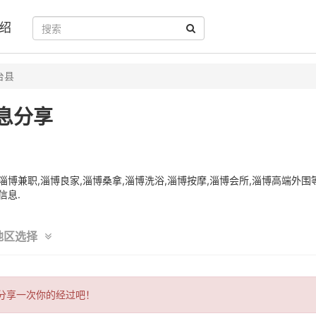
绍
台县
息分享
博兼职,淄博良家,淄博桑拿,淄博洗浴,淄博按摩,淄博会所,淄博高端外围
信息.
地区选择
分享一次你的经过吧！