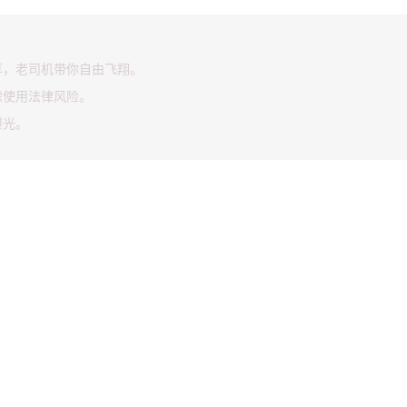
享，老司机带你自由飞翔。
虑使用法律风险。
曝光。