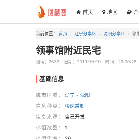
首页
地区
介
当前位置：
首页
辽宁分享区
沈阳分享区
领
领事馆附近民宅
阅读：2633
日期：2019-10-19
时间：22:09:26
基础信息
城市区域：
辽宁
-
沈阳
信息种类：
楼凤兼职
信息来源：
自己开发
小姐数量：
1
小姐年龄：
26