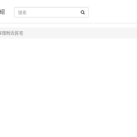
绍
事馆附近民宅