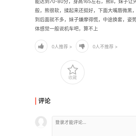
能达到70-80分，身高165左右，熊B，妹
般，熊很软，揉起来还挺好，下面大嘴唇微黑
到后面就不多，妹子嫌摩得慌，中途换套，姿
体感觉一般说机车吧，算不上
0
人推荐 >
0
人不推荐 >
收藏
评论