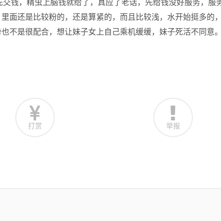
子让先交钱，精虫上脑钱就给了，真应了老话，先给钱没好服务，服
，里面还是比较粉的，还是算紧的，而且比较浅，水开始挺多的
势也不是很配合，想让妹子女上自己乘机缓缓，妹子死活不同意
打赏
举报