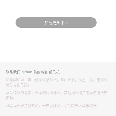
加载更多评论
联系我们
github
防封域名
纸飞机
凤楼阁论坛，自由分享信息论坛，自由开放，信息共享，老司机
带你自由飞翔。
本站仅服务北美，日本和台湾地区，其他地区用户考虑使用法律
风险。
凡是现要求先付款的，一律是骗子，请到曝光区举报曝光。