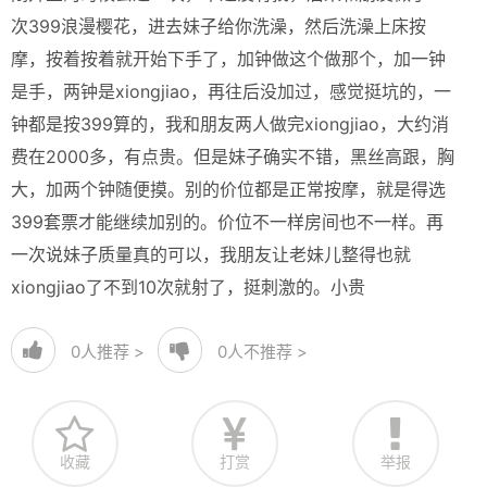
次399浪漫樱花，进去妹子给你洗澡，然后洗澡上床按
摩，按着按着就开始下手了，加钟做这个做那个，加一钟
是手，两钟是xiongjiao，再往后没加过，感觉挺坑的，一
钟都是按399算的，我和朋友两人做完xiongjiao，大约消
费在2000多，有点贵。但是妹子确实不错，黑丝高跟，胸
大，加两个钟随便摸。别的价位都是正常按摩，就是得选
399套票才能继续加别的。价位不一样房间也不一样。再
一次说妹子质量真的可以，我朋友让老妹儿整得也就
xiongjiao了不到10次就射了，挺刺激的。小贵
0
人推荐 >
0
人不推荐 >
收藏
打赏
举报