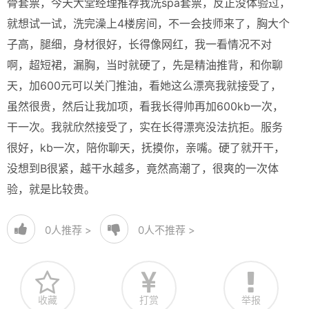
骨套票，今天大堂经理推荐我洗spa套票，反正没体验过，
就想试一试，洗完澡上4楼房间，不一会技师来了，胸大个
子高，腿细，身材很好，长得像网红，我一看情况不对
啊，超短裙，漏胸，当时就硬了，先是精油推背，和你聊
天，加600元可以关门推油，看她这么漂亮我就接受了，
虽然很贵，然后让我加项，看我长得帅再加600kb一次，
干一次。我就欣然接受了，实在长得漂亮没法抗拒。服务
很好，kb一次，陪你聊天，抚摸你，亲嘴。硬了就开干，
没想到B很紧，越干水越多，竟然高潮了，很爽的一次体
验，就是比较贵。
0
人推荐 >
0
人不推荐 >
收藏
打赏
举报