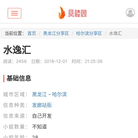
Toggle
navigation
当前位置：
首页
黑龙江分享区
哈尔滨分享区
水逸汇
水逸汇
阅读：2456
日期：2018-12-01
时间：21:25:36
基础信息
城市区域：
黑龙江
-
哈尔滨
信息种类：
发廊站街
信息来源：
自己开发
小姐数量：
不知道
小姐年龄：
28