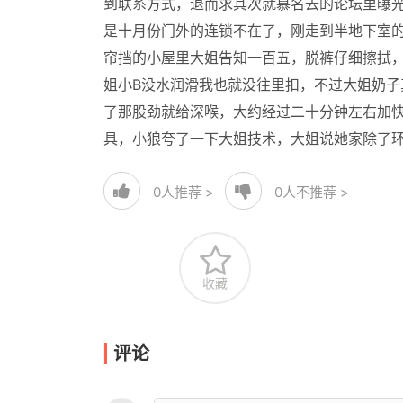
到联系方式，退而求其次就慕名去的论坛里曝
是十月份门外的连锁不在了，刚走到半地下室
帘挡的小屋里大姐告知一百五，脱裤仔细擦拭
姐小B没水润滑我也就没往里扣，不过大姐奶子真
了那股劲就给深喉，大约经过二十分钟左右加
具，小狼夸了一下大姐技术，大姐说她家除了
0
人推荐 >
0
人不推荐 >
收藏
评论