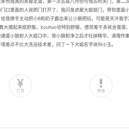
光率也很高的芙蓉足道，第一次去是八月份可惜去时关门，第二
的门口里面的人就把门打开了，我闪身进屋大姐锁门，带到里面
，给我擦手主动把小B和奶子露出来让小狼把玩，可能是天冷我手
大摸起来挺舒服，kouhuo也特别舒服，感觉差不多就含蛋蛋
快速度小狼射入大姐口中，等小狼射净之后才吐掉精华，清理作
环境差点不比大洗浴技术差，问了一下大姐名字说叫小玉。
打赏
举报