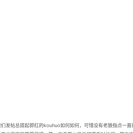
们发帖总提起郭红的kouhuo如何如何，可惜没有老狼指点一直