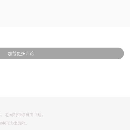
加载更多评论
享，老司机带你自由飞翔。
虑使用法律风险。