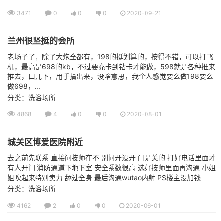
3471
0
0
0
2020-09-21
兰州很坚挺的会所
老场子了，除了大炮全都有，198的挺划算的，按得不错，可以打飞
机，最高是698的kb，不过要充卡到钻卡才能做，598就是各种推来
推去，口几下，用手搞出来，没啥意思，我个人感觉要么做198要么
做698，...
分类：洗浴场所
4868
4
0
0
2020-08-01
城关区博爱医院附近
去之前先联系 直接问技师在不 别问开没开 门是关的 打好电话里面才
有人开门 消防通道下地下室 安全系数很高 选好技师里面再沟通 小姐
姐吹起来特别卖力 舔过全身 最后沟通wutao内射 PS楼主没加钱
分类：洗浴场所
4162
2
0
0
2020-06-01