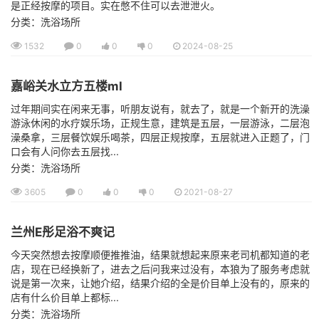
是正经按摩的项目。实在憋不住可以去泄泄火。
分类：洗浴场所
1532
0
0
0
2024-08-25
嘉峪关水立方五楼ml
过年期间实在闲来无事，听朋友说有，就去了，就是一个新开的洗澡
游泳休闲的水疗娱乐场，正规生意，建筑是五层，一层游泳，二层泡
澡桑拿，三层餐饮娱乐喝茶，四层正规按摩，五层就进入正题了，门
口会有人问你去五层找...
分类：洗浴场所
3605
0
0
0
2021-08-27
兰州E彤足浴不爽记
今天突然想去按摩顺便推推油，结果就想起来原来老司机都知道的老
店，现在已经换新了，进去之后问我来过没有，本狼为了服务考虑就
说是第一次来，让她介绍，结果介绍的全是价目单上没有的，原来的
店有什么价目单上都标...
分类：洗浴场所