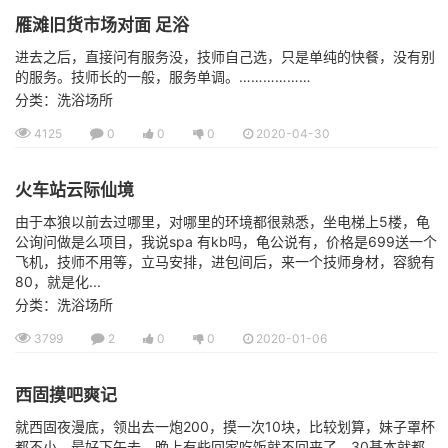
雁滩旧货市场对面 足浴
进去之后，直接问有服务没，技师自己选，只是单纯的快餐，没有别
的服务。技师长的一般，服务单调。………………
分类：洗浴场所
4125
0
0
0
2020-04-30
火车站云际仙境
由于本狼以前去过哪里，对哪里的环境都很熟悉，坐电梯上5楼，龟
公询问做是么项目，我说spa 有kb吗，龟公说有，价格是699送一个
飞机，技师不用等，立马安排，进包间后，来一个技师身材，容貌有
80，就是化...
分类：洗浴场所
3799
2
0
0
2020-01-06
西固摸吧爽记
就西固夜漫底，领出去一炮200，摸一次10块，比较划算，妹子罩杯
都不小，最好下午去。晚上有些回家吃饭就不回来了，30基本就都