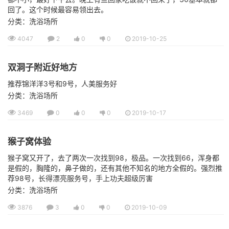
回了。这个时候最容易领出去。
分类：洗浴场所
4047
2
0
0
2019-10-25
双洞子附近好地方
推荐锦洋洋3号和9号，人美服务好
分类：洗浴场所
3469
0
0
0
2019-10-17
猴子窝体验
猴子窝又开了，去了两次一次找到98，极品。一次找到66，浑身都
是假的，胸隆的，鼻子做的，还有其他不知名的地方全假的。强烈推
荐98号，长得漂亮服务号，手上功夫超级厉害
分类：洗浴场所
3876
3
0
0
2019-10-09