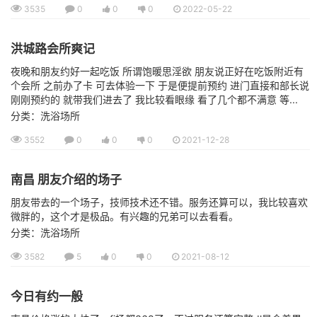
3535
0
0
0
2022-05-22
洪城路会所爽记
夜晚和朋友约好一起吃饭 所谓饱暖思淫欲 朋友说正好在吃饭附近有
个会所 之前办了卡 可去体验一下 于是便提前预约 进门直接和部长说
刚刚预约的 就带我们进去了 我比较看眼缘 看了几个都不满意 等...
分类：洗浴场所
3552
0
0
0
2021-12-28
南昌 朋友介绍的场子
朋友带去的一个场子，技师技术还不错。服务还算可以，我比较喜欢
微胖的，这个才是极品。有兴趣的兄弟可以去看看。
分类：洗浴场所
3582
5
0
0
2021-08-12
今日有约一般