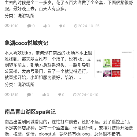
主去的时候是个二十多岁，花了五百大洋做了个全套，下面很紧很舒
服，最好晚上去，百天人有点多。
分类：洗浴场所
1910
0
0
0
2024-10-25
象湖coco悦城爽记
本人喜欢玩kb，奈何现在南昌的kb场基本上很
难找到。那天朋友推荐一个场子，说有kb，立
刻驱车前去，到地方后联系鸡头，一路引导到
公寓楼，发房号敲门，看了一个就觉得还行，
就直接开始，小姐姐服务很好，陪浴，...
分类：洗浴场所
1819
1
0
0
2024-10-10
南昌青山湖区spa爽记
南昌出差刷同城看见的，连忙打车前去，还好不远，到了遥控上门，
不是实体店那种，是在一个酒店里，环境还行吧，安排好技师开始洗
澡，按摩，调情，xiongtui，竟然还有dulong，总体很不错吧。