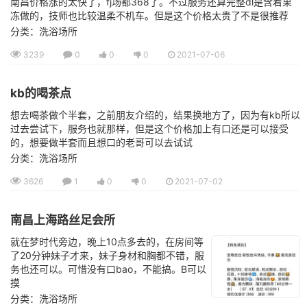
南昌价格涨的太快了，fj场都368了。不过服务还算完整dl是含着果
冻做的，技师也比较温柔不机车。但是这个价格太贵了不是很推荐
分类：洗浴场所
3239
0
0
0
2021-07-06
kb的喝茶点
想去喝茶做个半套，之前朋友介绍的，结果换地方了，因为有kb所以
过去尝试下，服务也就那样，但是这个价格加上有口还是可以接受
的，想要做半套而且想口的老哥可以去试试
分类：洗浴场所
3626
1
0
0
2021-07-02
南昌上海路丝足会所
就在梦时代旁边，晚上10点多去的，在房间等
了20分钟妹子才来，妹子身材和胸都不错，服
务也还可以。可惜没有口bao，不能搞。B可以
摸
分类：洗浴场所