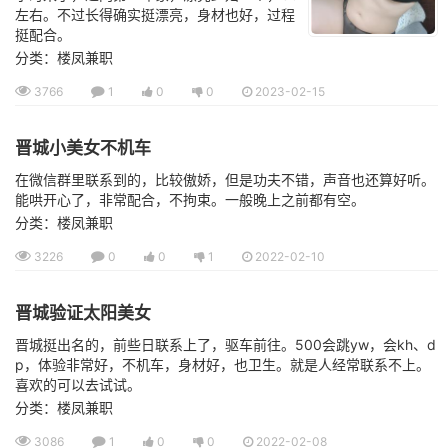
左右。不过长得确实挺漂亮，身材也好，过程
挺配合。
分类：楼凤兼职
3766
1
0
0
2023-02-15
晋城小美女不机车
在微信群里联系到的，比较傲娇，但是功夫不错，声音也还算好听。
能哄开心了，非常配合，不拘束。一般晚上之前都有空。
分类：楼凤兼职
3226
0
0
1
2022-02-10
晋城验证太阳美女
晋城挺出名的，前些日联系上了，驱车前往。500会跳yw，会kh、d
p，体验非常好，不机车，身材好，也卫生。就是人经常联系不上。
喜欢的可以去试试。
分类：楼凤兼职
3086
1
0
0
2022-02-08