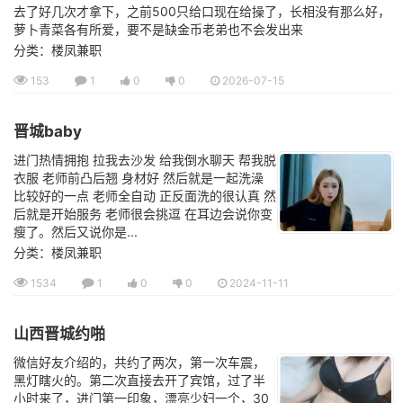
去了好几次才拿下，之前500只给口现在给操了，长相没有那么好，
萝卜青菜各有所爱，要不是缺金币老弟也不会发出来
分类：楼凤兼职
153
1
0
0
2026-07-15
晋城baby
进门热情拥抱 拉我去沙发 给我倒水聊天 帮我脱
衣服 老师前凸后翘 身材好 然后就是一起洗澡
比较好的一点 老师全自动 正反面洗的很认真 然
后就是开始服务 老师很会挑逗 在耳边会说你变
瘦了。然后又说你是...
分类：楼凤兼职
1534
1
0
0
2024-11-11
山西晋城约啪
微信好友介绍的，共约了两次，第一次车震，
黑灯瞎火的。第二次直接去开了宾馆，过了半
小时来了，进门第一印象，漂亮少妇一个，30