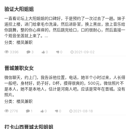
验证大阳姐姐
一直看论坛上大阳姐姐的口碑好，于是预约了一次过去了一趟。妹子
遥控上楼，进门给拿毛巾洗澡，然后进卧室，换上黑丝，放上音乐给
你跳舞，整的你心痒痒的，然后跳完给口，口的很耐心，然后直接一
个观音坐莲就上来了。...
分类：楼凤兼职
3396
3
0
0
2021-09-02
晋城兼职女女
微信聊天，约上门，我告诉他位置，电话，她半个小时过来，人长得
一般吧，身材好，奶子好，D杯，摸得很爽的，500元，微信照片不
是本人，她不是本地人，估计是河南人吧。应该是常年在晋城。没有
照片。
分类：楼凤兼职
2776
1
0
0
2021-08-18
打卡山西晋城太阳姐姐