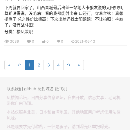
下周就要回家了。山西晋城最后出差一站地大卡狼友说的太阳姐姐,
舞蹈没得说，没毛病！看的我都能射出来 口还行，穿着丝袜！真想
撕烂了 总之性价比很高！下次出差还找太阳姐姐！不让拍照！抱歉
了，没有战斗图！
分类：楼凤兼职
3039
0
0
0
2021-06-13
«
↶
1
2
3
4
↷
»
联系我们
github
防封域名
纸飞机
凤楼阁论坛，自由分享信息论坛，自由开放，信息共享，老司机
带你自由飞翔。
本站仅服务北美，日本和台湾地区，其他地区用户考虑使用法律
风险。
凡是现要求先付款的，一律是骗子，请到曝光区举报曝光。