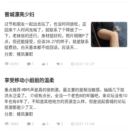
晋城漂亮少妇
过节和朋友一起出去玩了，也没时间放松，这
回来个人时间充裕了，就联系了个释放了一
下，老妹张的还行，身材挺好的，照片稍微P了
点，但还能接受，应该26.27的样子，就是联系
挺费劲，白天基本都不给回话，应该天...
分类：楼凤兼职
3970
1
0
0
2021-12-27
享受移动小姐姐的温柔
重点推荐:呻吟声是真的很刺激，最主要的是相当敏感，抽插几下就
洪水泛滥了。 介绍有点长，全当一个老色B的牢骚吧，来论坛没有10
年也有8年了，不知道其他地方的资源怎么样，但是说起晋城的论坛
资源那是少了又...
分类：楼凤兼职
3893
2
0
2
2021-11-06