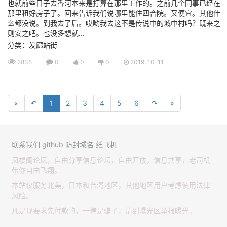
也就前些日子去香河本来是打算在那里工作的。之前几个同事已经在
那里租好房子了。回来告诉我们说哪里能住四合院。又便宜。其他什
么都没说。到我去了后。哎哟我去这不是传说中的城中村吗？既来之
则安之吧。也没多想就...
分类：发廊站街
2835
0
0
0
2019-10-11
«
↶
1
2
3
4
5
6
↷
»
联系我们
github
防封域名
纸飞机
凤楼阁论坛，自由分享信息论坛，自由开放，信息共享，老司机
带你自由飞翔。
本站仅服务北美，日本和台湾地区，其他地区用户考虑使用法律
风险。
凡是现要求先付款的，一律是骗子，请到曝光区举报曝光。