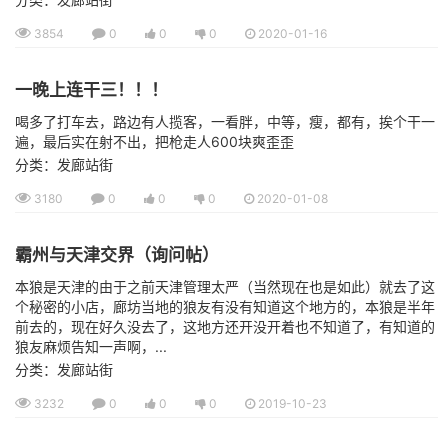
3854
0
0
0
2020-01-16
一晚上连干三！！！
喝多了打车去，路边有人揽客，一看胖，中等，瘦，都有，挨个干一
遍，最后实在射不出，把枪走人600块爽歪歪
分类：发廊站街
3180
0
0
0
2020-01-08
霸州与天津交界（询问帖）
本狼是天津的由于之前天津管理太严（当然现在也是如此）就去了这
个秘密的小店，廊坊当地的狼友有没有知道这个地方的，本狼是半年
前去的，现在好久没去了，这地方还开没开着也不知道了，有知道的
狼友麻烦告知一声啊，...
分类：发廊站街
3232
0
0
0
2019-10-23