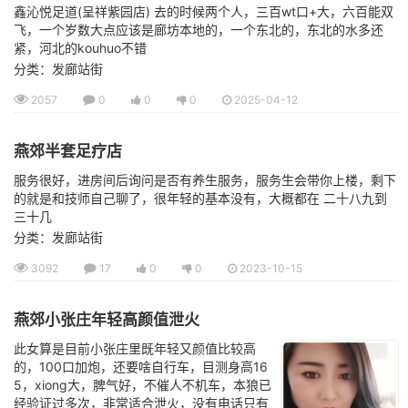
鑫沁悦足道(呈祥紫园店) 去的时候两个人，三百wt口+大，六百能双
飞，一个岁数大点应该是廊坊本地的，一个东北的，东北的水多还
紧，河北的kouhuo不错
分类：发廊站街
2057
0
0
0
2025-04-12
燕郊半套足疗店
服务很好，进房间后询问是否有养生服务，服务生会带你上楼，剩下
的就是和技师自己聊了，很年轻的基本没有，大概都在 二十八九到
三十几
分类：发廊站街
3092
17
0
0
2023-10-15
燕郊小张庄年轻高颜值泄火
此女算是目前小张庄里既年轻又颜值比较高
的，100口加炮，还要啥自行车，目测身高16
5，xiong大，脾气好，不催人不机车，本狼已
经验证过多次，非常适合泄火，没有电话只有