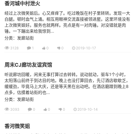
香河城中村泄火
经过上次微笑姐后。心又痒痒了。吃过晚饭在村子里转转。发现一大
白腿。顿时血气上涌。相互用眼神交流直接被领进屋。这里环境没有
上次微笑姐好。服务也就两样。亮点是有一对肉锤。对没错就是肉
锤。一下蹦出来给我惊到...
分类：发廊站街
3128
1
0
0
2019-10-17
周末CJ廊坊友谊宾馆
听说廊坊回暖，闲来无事打算过去转转。说动就动，驱车1个小时，
太阳落山前终于到达目的地。晚上也没打算回去，先订酒店歇歇乏，
缓缓劲，毕竟马上大庆，还是等天黑在出动吧。在酒店磨蹭到晚上8
点多，估摸着站街的也...
分类：发廊站街
3093
0
0
0
2019-10-14
香河微笑姐