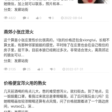
她微信，加上就可以联系，照片和本...
分类：发廊站街
4822
4
0
0
2022-08-04
燕郊小张庄泄火
这个算是小张庄里性价比很高的，1张的价格还包含xiongtui，长相不
算太差，有那种邻家姐姐的感觉，平时除了在庄里也会在自己租住的
房子里，挺干净，目前本狼已经刷过多次，非常适合泄火，离燕郊近
的狼友可以...
分类：发廊站街
3135
25
0
0
2022-07-31
价格便宜泻火用的熟女
几天前酒喝的有点儿大，憋的难受想泻火，就扫街去。到了地点，见
一姐姐戴口罩，看我过来就总是拿眼瞄我，近了后问我玩会儿吗？见
她眼睛画妆较浓眼睛还算有点风情，问了价格就跟着进了一个路边房
间，wutao口，深...
分类：发廊站街