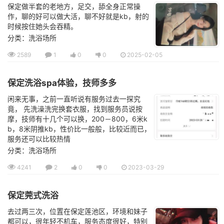
保定做半套的老地方，足交，舔全身正常操
作，聊的好可以做大活，聊不好就是kb，射的
时候按住她头会吞精。
分类：洗浴场所
2589
1
0
0
2025-02-05
保定洗浴spa体验，技师多多
闲来无事，之前一直听说有服务过去一探究
竟， 先洗澡洗完换套衣服，找到服务员说按
摩，技师有十几个可以换，200－800，6米k
b，8米阴推kb，性价比一般般，比较近而已，
服务还可以比较热情
分类：洗浴场所
4241
2
0
0
2023-03-29
保定莞式洗浴
去过两三次，位置在保定莲池区，环境和妹子
都可以，很年轻不机车，服务态度很好，特别