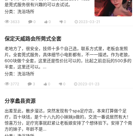
是莞式服务很有兴趣的可以去试试。
分类：洗浴场所
3633
0
0
0
2023-03-21
保定天威路会所莞式全套
老地方了，很安全，技师十多个自己选，联系方式里，老板会发照
片。全套莞式服务，具体细节小电影都有，不一一描述。作为老狼，
600块做个全套，这里还是性价比可以的，比起之前总玩的500多的
半套，这里还可以。...
分类：洗浴场所
3772
3
0
0
2023-01-23
分享蠡县资源
出差至此，散步溜达，突然发现有个spa足疗店，本来打算做个足
疗，百十块钱，是个十八九的小妹妹js做的，交流一番说居然有大！
惊喜万分，足疗完事就赶紧让老板娘安排了个想体验下。安排了个南
方的妹子，年龄不是...
分类：洗浴场所