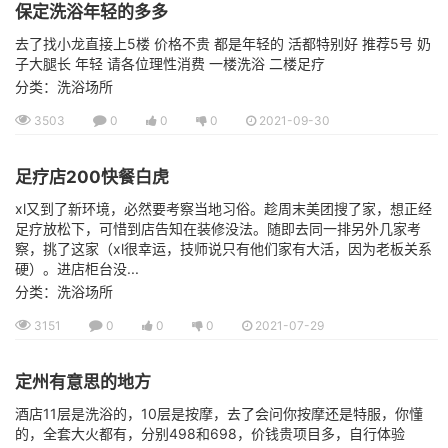
保定洗浴年轻的多多
去了找小龙直接上5楼 价格不贵 都是年轻的 活都特别好 推荐5号 奶
子大腿长 年轻 请各位理性消费 一楼洗浴 二楼足疗
分类：洗浴场所
3503
0
0
0
2021-09-30
足疗店200快餐白虎
xl又到了新环境，必然要考察当地习俗。趁周末美团搜了家，想正经
足疗放松下，可惜到店告知在装修没法。随即去同一排另外几家考
察，挑了这家（xl很幸运，技师说只有他们家有大活，因为老板关系
硬）。进店柜台没...
分类：洗浴场所
3151
0
0
0
2021-07-29
定州有意思的地方
酒店11层是洗浴的，10层是按摩，去了会问你按摩还是特服，你懂
的，全套大火都有，分别498和698，价钱贵项目多，自行体验