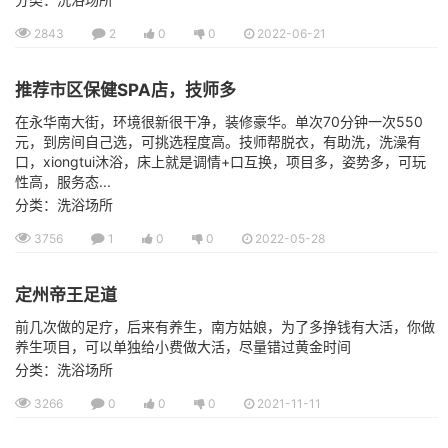
2843
2
0
0
2022-06-21
推荐市区保健SPA店，技师多
在永华南大街，环境很新很干净，装修豪华。单次70分钟一次550
元，到房间自己选，可挑选程度高。技师帮脱衣，有助洗，洗澡有
口，xiongtui沐浴，床上就是调情+口互换，项目多，姿势多，可玩
性高，服务态...
分类：洗浴场所
3756
1
0
0
2022-05-28
定州帝王足道
前几次做的足疗，后来有养生，南方姑娘，为了多挣钱有大活，你做
养生项目，可以单独给小费做大活，尽量错过黄金时间
分类：洗浴场所
3266
0
0
0
2021-11-11