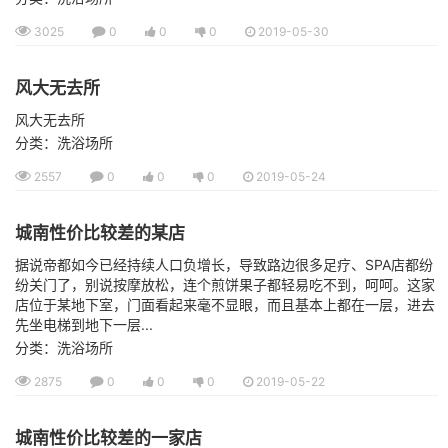
3025
0
0
0
2019-05-30
风大无去所
风大无去所
分类：洗浴场所
2557
0
0
0
2019-05-24
城南性价比较差的某店
据说帝都如今已经持续人口负增长，导致路边很多足疗、SPA店都纷
纷关门了，别说按摩放松，连个煎饼果子都轻易吃不到，呵呵。这家
店位于某地下室，门面看起来毫不显眼，而且基本上都在一层，进去
先坐电梯到地下一层...
分类：洗浴场所
2875
0
0
0
2019-05-22
城南性价比较差的一家店