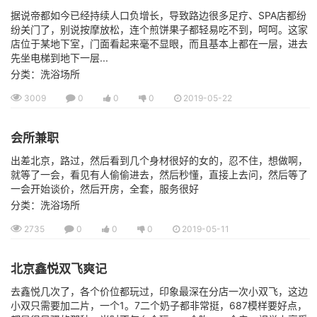
据说帝都如今已经持续人口负增长，导致路边很多足疗、SPA店都纷
纷关门了，别说按摩放松，连个煎饼果子都轻易吃不到，呵呵。这家
店位于某地下室，门面看起来毫不显眼，而且基本上都在一层，进去
先坐电梯到地下一层...
分类：洗浴场所
3009
0
0
0
2019-05-22
会所兼职
出差北京，路过，然后看到几个身材很好的女的，忍不住，想做啊，
就等了一会，看见有人偷偷进去，然后秒懂，直接上去问，然后等了
一会开始谈价，然后开房，全套，服务很好
分类：洗浴场所
2735
0
0
0
2019-05-11
北京鑫悦双飞爽记
去鑫悦几次了，各个价位都玩过，印象最深在分店一次小双飞，这边
小双只需要加二片，一个1。7二个奶子都非常挺，687模样要好点，