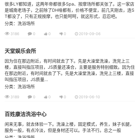
很多LY都知道，这两年帝都很多Spa、按摩场所都关张了。这一家店
是城南老场子，之前除了DH啥都有，价格不便宜，前几天刚去，连S
T都没了，只有正规按摩，也只能呵呵，就这形式，忍忍吧。
分类：洗浴场所
3186
0
0
0
2019-09-06
天堂娱乐会所
因为住在那边附近，有时间就去了下。先是大澡堂洗澡，洗完上三
楼，直接叫指压项目，JS质量还凑合，主要是服务特别细致。因为住
在那边附近，有时间就去了下。先是大澡堂洗澡，洗完上三楼，直接
叫指压项目，JS质量...
分类：洗浴场所
3189
0
0
0
2019-06-10
百姓康洁洗浴中心
闲来无事，就去体验一下。洗澡上楼，固定模式，养生，妹子长腿，
服务一般，有点冷淡，但是身材还可以。手法不行。总之一般
分类：洗浴场所