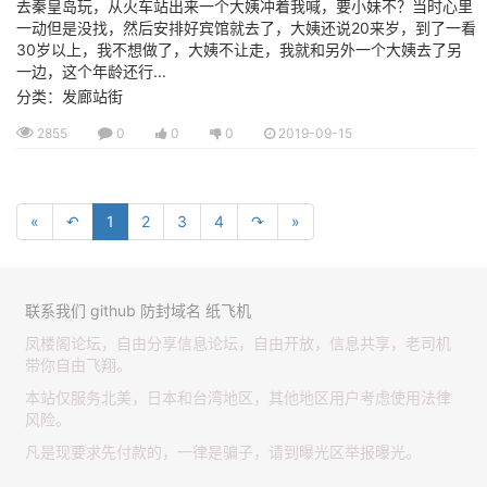
去秦皇岛玩，从火车站出来一个大姨冲着我喊，要小妹不？当时心里
一动但是没找，然后安排好宾馆就去了，大姨还说20来岁，到了一看
30岁以上，我不想做了，大姨不让走，我就和另外一个大姨去了另
一边，这个年龄还行...
分类：发廊站街
2855
0
0
0
2019-09-15
«
↶
1
2
3
4
↷
»
联系我们
github
防封域名
纸飞机
凤楼阁论坛，自由分享信息论坛，自由开放，信息共享，老司机
带你自由飞翔。
本站仅服务北美，日本和台湾地区，其他地区用户考虑使用法律
风险。
凡是现要求先付款的，一律是骗子，请到曝光区举报曝光。