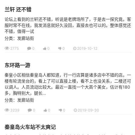
兰轩 还不错
论坛上看到的兰轩还不错，听说是老牌场所了，于是去一探究竟。客
服时常不在线，我发消息就好久没回，直接去也可以的。整体感觉还
不错，值得一试
分类：发廊站街
2775
0
0
0
2019-10-12
东环路一游
秦皇小区相信秦皇岛人都知道，行一行店算是诸多店中不错的店。一
楼有轮流坐台的，看上了可以直接上楼，看不上也没关系，二楼还可
以调人。人员流动比较大。最近一直找一个大高个美女，估计有180
多，胸特别大，腿长...
分类：发廊站街
3239
0
0
0
2019-09-30
秦皇岛火车站不太爽记