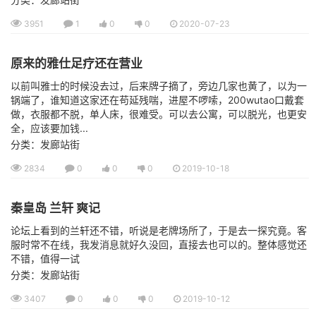
3951
1
0
0
2020-07-23
原来的雅仕足疗还在营业
以前叫雅士的时候没去过，后来牌子摘了，旁边几家也黄了，以为一
锅端了，谁知道这家还在苟延残喘，进屋不啰嗦，200wutao口戴套
做，衣服都不脱，单人床，很难受。可以去公寓，可以脱光，也更安
全，应该要加钱...
分类：发廊站街
2834
0
0
0
2019-10-18
秦皇岛 兰轩 爽记
论坛上看到的兰轩还不错，听说是老牌场所了，于是去一探究竟。客
服时常不在线，我发消息就好久没回，直接去也可以的。整体感觉还
不错，值得一试
分类：发廊站街
3407
0
0
0
2019-10-12