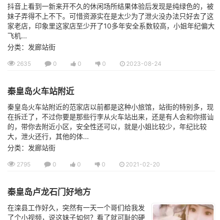
抖音上看到一新来开不久的休闲场所结果体验后发现是纯绿色的，被
妹子弄得不上不下。可惜资源实在是太少为了泄火没办法只好去了这
家老店，印象里这家店至少开了10多年安全系数较高，小姐年纪偏大
飞机...
分类：发廊站街
2635
0
0
0
2023-08-24
秦皇岛火车站附近
秦皇岛火车站附近的范家店以前都是这种小旅馆，站街的特别多，现
在拆迁了，不过你要是那些行李从火车站出来，还是有人会和你搭讪
的，带你去附近小区，安全性还可以，就是小姐比较少，年纪比较
大，泄火还行，其他的体...
分类：发廊站街
2795
0
0
0
2021-02-20
秦皇岛卢龙石门好地方
在滦县工作好久，突然有一天一个哥们给我发
了个小视频，说这妹子如何？看了就可耻的硬