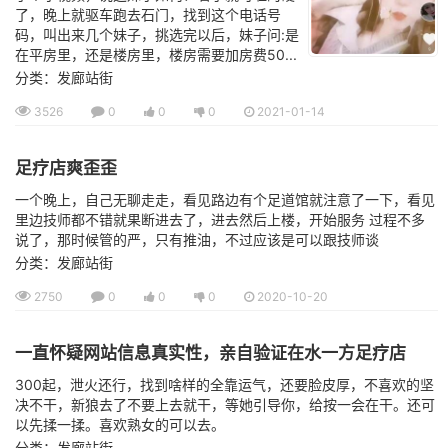
了，晚上就驱车跑去石门，找到这个电话号
码，叫出来几个妹子，挑选完以后，妹子问:是
在平房里，还是楼房里，楼房需要加房费50...
分类：发廊站街
3526
0
0
0
2021-01-14
足疗店爽歪歪
一个晚上，自己无聊走走，看见路边有个足道馆就注意了一下，看见
里边技师都不错就果断进去了，进去然后上楼，开始服务 过程不多
说了，那时候管的严，只有推油，不过应该是可以跟技师谈
分类：发廊站街
2750
0
0
0
2020-10-20
一直怀疑网站信息真实性，亲自验证在水一方足疗店
300起，泄火还行，找到啥样的全靠运气，还要脸皮厚，不喜欢的坚
决不干，新狼去了不要上去就干，等她引导你，给按一会在干。还可
以先揉一揉。喜欢熟女的可以去。
分类：发廊站街