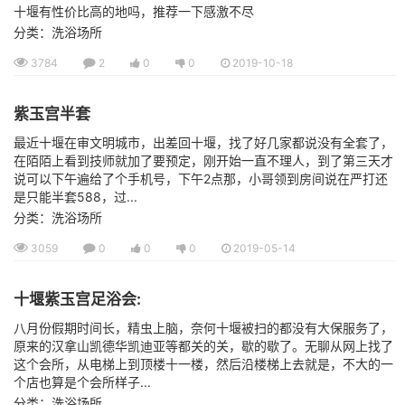
十堰有性价比高的地吗，推荐一下感激不尽
分类：洗浴场所
3784
2
0
0
2019-10-18
紫玉宫半套
最近十堰在审文明城市，出差回十堰，找了好几家都说没有全套了，
在陌陌上看到技师就加了要预定，刚开始一直不理人，到了第三天才
说可以下午遍给了个手机号，下午2点那，小哥领到房间说在严打还
是只能半套588，过...
分类：洗浴场所
3059
0
0
0
2019-05-14
十堰紫玉宫足浴会:
八月份假期时间长，精虫上脑，奈何十堰被扫的都没有大保服务了，
原来的汉拿山凯德华凯迪亚等都关的关，歇的歇了。无聊从网上找了
这个会所，从电梯上到顶楼十一楼，然后沿楼梯上去就是，不大的一
个店也算是个会所样子...
分类：洗浴场所