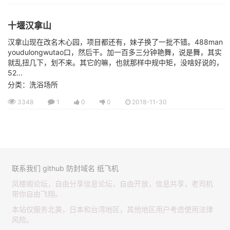
十堰汉拿山
汉拿山现在改名木心园，项目都还有，妹子换了一批不错。488man
youdulongwutao口，然后干。加一百多三分钟艳舞，说是舞，其实
就乱扭几下，划不来。其它的嘛，也就那样中规中矩，没啥好说的，
52...
分类：洗浴场所
3348
1
0
0
2018-11-30
联系我们
github
防封域名
纸飞机
凤楼阁论坛，自由分享信息论坛，自由开放，信息共享，老司机
带你自由飞翔。
本站仅服务北美，日本和台湾地区，其他地区用户考虑使用法律
风险。