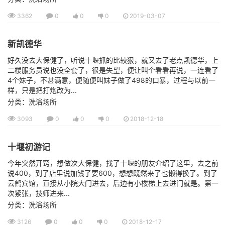
3362
0
0
0
2019-03-07
新凯德华
好久没去大保健了，听说十堰抓的比较狠，就又去了老点凯德华，上
二楼服务员说也没全套了，很是失望，便让叫个看看再说，一连看了
4个妹子，不甚满意，便随便叫妹子做了498的口暴，过程与以前一
样，只是把打炮改为...
分类：洗浴场所
3093
0
0
0
2018-12-18
十堰初游记
今年突然开窍，想做次大保健，找了十堰的朋友介绍了这里，去之前
说400，到了店里说加钱了要600，想想既然来了也懒得换了。到了
云鹤宾馆，直接从小院大门进去，后边有小楼梯上去进门就是。第一
次紧张，技师进来...
分类：洗浴场所
3126
0
0
0
2018-12-17