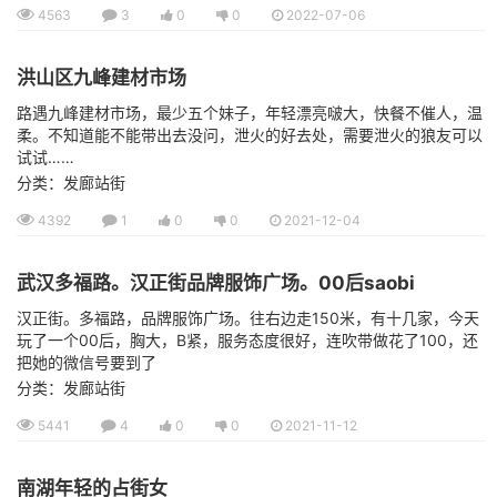
4563
3
0
0
2022-07-06
洪山区九峰建材市场
路遇九峰建材市场，最少五个妹子，年轻漂亮啵大，快餐不催人，温
柔。不知道能不能带出去没问，泄火的好去处，需要泄火的狼友可以
试试……
分类：发廊站街
4392
1
0
0
2021-12-04
武汉多福路。汉正街品牌服饰广场。00后saobi
汉正街。多福路，品牌服饰广场。往右边走150米，有十几家，今天
玩了一个00后，胸大，B紧，服务态度很好，连吹带做花了100，还
把她的微信号要到了
分类：发廊站街
5441
4
0
0
2021-11-12
南湖年轻的占街女