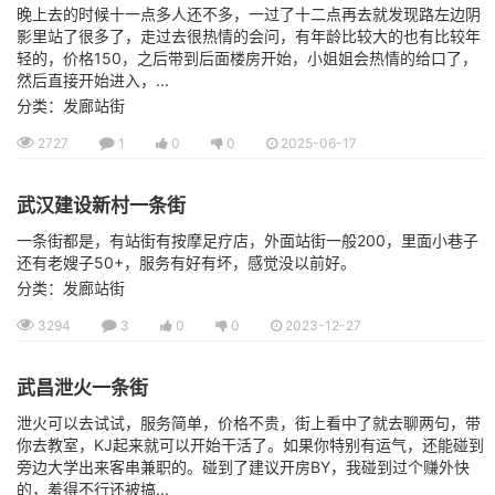
晚上去的时候十一点多人还不多，一过了十二点再去就发现路左边阴
影里站了很多了，走过去很热情的会问，有年龄比较大的也有比较年
轻的，价格150，之后带到后面楼房开始，小姐姐会热情的给口了，
然后直接开始进入，...
分类：发廊站街
2727
1
0
0
2025-06-17
武汉建设新村一条街
一条街都是，有站街有按摩足疗店，外面站街一般200，里面小巷子
还有老嫂子50+，服务有好有坏，感觉没以前好。
分类：发廊站街
3294
3
0
0
2023-12-27
武昌泄火一条街
泄火可以去试试，服务简单，价格不贵，街上看中了就去聊两句，带
你去教室，KJ起来就可以开始干活了。如果你特别有运气，还能碰到
旁边大学出来客串兼职的。碰到了建议开房BY，我碰到过个赚外快
的，羞得不行还被搞...