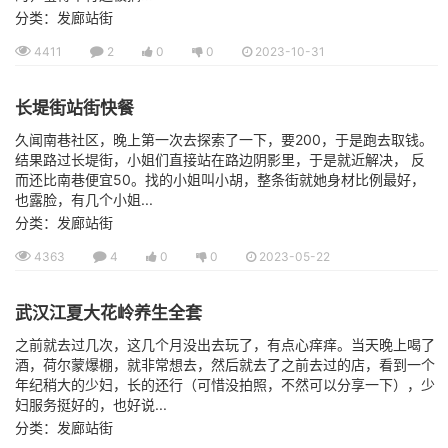
分类：发廊站街
4411
2
0
0
2023-10-31
长堤街站街快餐
久闻南巷社区，晚上第一次去探索了一下，要200，于是跑去取钱。
结果路过长堤街，小姐们直接站在路边阴影里，于是就近解决， 反
而还比南巷便宜50。找的小姐叫小胡，整条街就她身材比例最好，
也露脸，有几个小姐...
分类：发廊站街
4363
4
0
0
2023-05-22
武汉江夏大花岭养生全套
之前就去过几次，这几个月没出去玩了，有点心痒痒。当天晚上喝了
酒，荷尔蒙爆棚，就非常想去，然后就去了之前去过的店，看到一个
年纪稍大的少妇，长的还行（可惜没拍照，不然可以分享一下），少
妇服务挺好的，也好说...
分类：发廊站街