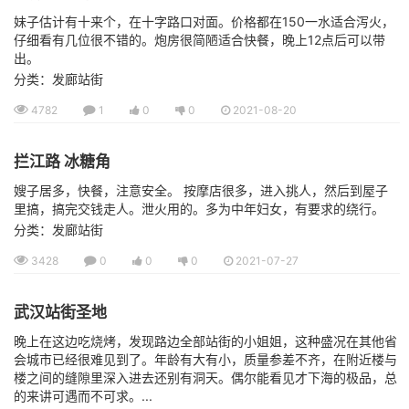
妹子估计有十来个，在十字路口对面。价格都在150一水适合泻火，
仔细看有几位很不错的。炮房很简陋适合快餐，晚上12点后可以带
出。
分类：发廊站街
4782
1
0
0
2021-08-20
拦江路 冰糖角
嫂子居多，快餐，注意安全。 按摩店很多，进入挑人，然后到屋子
里搞，搞完交钱走人。泄火用的。多为中年妇女，有要求的绕行。
分类：发廊站街
3428
0
0
0
2021-07-27
武汉站街圣地
晚上在这边吃烧烤，发现路边全部站街的小姐姐，这种盛况在其他省
会城市已经很难见到了。年龄有大有小，质量参差不齐，在附近楼与
楼之间的缝隙里深入进去还别有洞天。偶尔能看见才下海的极品，总
的来讲可遇而不可求。...