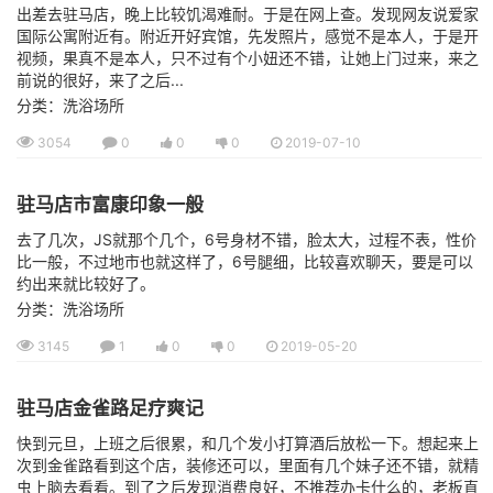
出差去驻马店，晚上比较饥渴难耐。于是在网上查。发现网友说爱家
国际公寓附近有。附近开好宾馆，先发照片，感觉不是本人，于是开
视频，果真不是本人，只不过有个小妞还不错，让她上门过来，来之
前说的很好，来了之后...
分类：洗浴场所
3054
0
0
0
2019-07-10
驻马店市富康印象一般
去了几次，JS就那个几个，6号身材不错，脸太大，过程不表，性价
比一般，不过地市也就这样了，6号腿细，比较喜欢聊天，要是可以
约出来就比较好了。
分类：洗浴场所
3145
1
0
0
2019-05-20
驻马店金雀路足疗爽记
快到元旦，上班之后很累，和几个发小打算酒后放松一下。想起来上
次到金雀路看到这个店，装修还可以，里面有几个妹子还不错，就精
虫上脑去看看。到了之后发现消费良好，不推荐办卡什么的，老板直