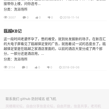
接带你上楼，问你选号...
分类：洗浴场所
3007
0
0
0
2018-11-14
瓯越KB记
这一段时间老婆怀孕了，憋的难受，就到处发掘新的场子。在新百汇
的大电子屏看见了瓯越驿足堂的广告，就抱着试一试的态度去了。瓯
越驿足堂是在瓯越之家酒店里面的，以前的酒店大堂分成了两个部
分，一部分还是酒店用，...
分类：洗浴场所
3114
0
0
0
2018-09-06
联系我们
github
防封域名
纸飞机
凤楼阁论坛，自由分享信息论坛，自由开放，信息共享，老司机