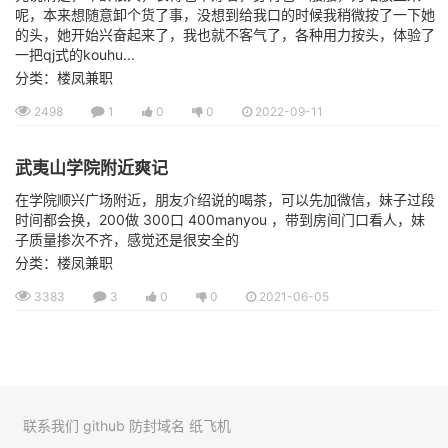
呢，本来想随意卸个货了事，没想到给我口的时候我稍微按了一下她
的头，她开始兴奋起来了，我也就不客气了，各种用力按头，体验了
一把qj式的kouhu...
分类：楼凤兼职
2498
1
0
0
2022-09-11
武夷山学院附近爽记
在学院顺兴广场附近，朋友介绍说的喝茶，可以先加微信，妹子过段
时间都会换，200做 300口 400manyou ，带到房间门口看人，妹
子质量掺次不齐，感觉还是很安全的
分类：楼凤兼职
3383
3
0
0
2021-06-05
联系我们
github
防封域名
纸飞机