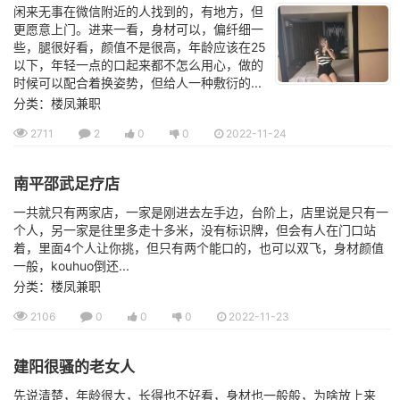
闲来无事在微信附近的人找到的，有地方，但
更愿意上门。进来一看，身材可以，偏纤细一
些，腿很好看，颜值不是很高，年龄应该在25
以下，年轻一点的口起来都不怎么用心，做的
时候可以配合着换姿势，但给人一种敷衍的...
分类：楼凤兼职
2711
2
0
0
2022-11-24
南平邵武足疗店
一共就只有两家店，一家是刚进去左手边，台阶上，店里说是只有一
个人，另一家是往里多走十多米，没有标识牌，但会有人在门口站
着，里面4个人让你挑，但只有两个能口的，也可以双飞，身材颜值
一般，kouhuo倒还...
分类：楼凤兼职
2106
0
0
0
2022-11-23
建阳很骚的老女人
先说清楚，年龄很大，长得也不好看，身材也一般般，为啥放上来