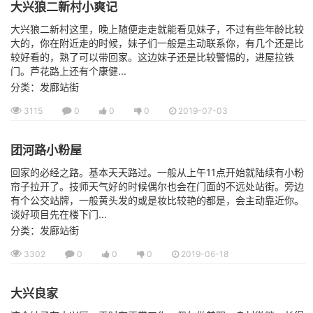
大兴狼二新村小爽记
大兴狼二新村这里，晚上随便走走就能看见妹子，不过有些年龄比较
大的，你在附近走的时候，妹子们一般是主动联系你，有几个还是比
较好看的，熟了可以带回家。这边妹子还是比较警惕的，进屋拉铁
门。芦花路上还有个康健...
分类：发廊站街
3115
0
0
0
2019-07-03
团河路小粉屋
回家的必经之路。基本天天路过。一般从上午11点开始就陆续有小粉
帘子拉开了。技师天气好的时候偶尔也会在门面的不远处站街。旁边
有个公交站牌，一般黄头发的或是妆比较艳的都是，会主动靠近你。
谈好项目先在楼下门...
分类：发廊站街
3302
0
0
0
2019-06-18
大兴良家