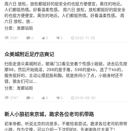
周六日 放松，放松都挺好的挺安全的也挺方便便宜，离住的地近。
人们都挺热情。好看温柔性感。 周六日 放松，放松都挺好的挺安全
的也挺方便便宜，离住的地近。人们都挺热情。好看温柔性感。 周
六日 放松，放...
分类：发廊站街
3581
0
0
0
2020-11-29
众美城附近足疗店爽记
扫街走道众美城附近，玻璃门口看见坐着个性感小姐姐，进去后先按
摩98，然后开始挑逗，298的是手推，598的是kb，选了个kb的，
服务挺好的，主动让摸屁股和胸，就是房间小了点，小姐身材还不
错，狼友们可以...
分类：发廊站街
2747
0
0
0
2019-08-30
新人小狼初来京城，跪求各位老司机带路
初来帝都，听说北京的坑很多，不敢轻易尝试。跪求各位老司机带带
小狼，作为交换，可以介绍一下沈阳的lf。先谢谢各位大哥了！