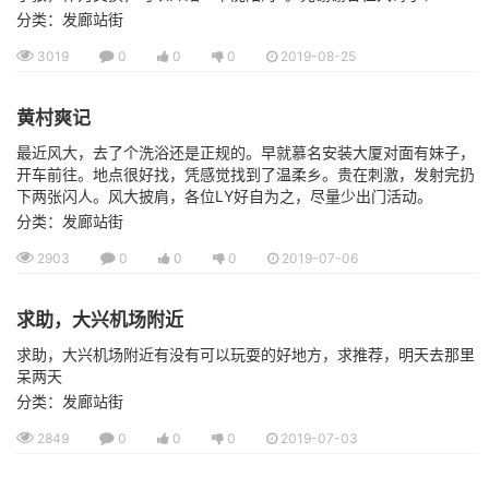
分类：发廊站街
3019
0
0
0
2019-08-25
黄村爽记
最近风大，去了个洗浴还是正规的。早就慕名安装大厦对面有妹子，
开车前往。地点很好找，凭感觉找到了温柔乡。贵在刺激，发射完扔
下两张闪人。风大披肩，各位LY好自为之，尽量少出门活动。
分类：发廊站街
2903
0
0
0
2019-07-06
求助，大兴机场附近
求助，大兴机场附近有没有可以玩耍的好地方，求推荐，明天去那里
呆两天
分类：发廊站街
2849
0
0
0
2019-07-03