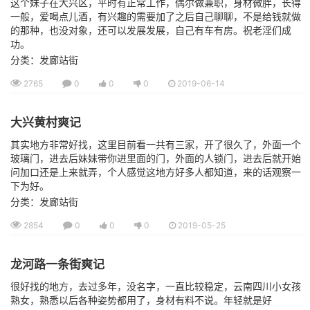
这个妹子在大兴区，平时有正常工作，偶尔做兼职，身材微胖，长得
一般，爱喝点儿酒，有兴趣的需要加了之后自己聊聊，不是给钱就做
的那种，也没对象，还可以发展发展，自己有车有房。祝老淫们成
功。
分类：发廊站街
2765
0
0
0
2019-06-14
大兴黄村爽记
其实地方非常好找，这里目前看一共有三家，开了很久了，外面一个
玻璃门，进去后妹妹带你进里面的门，外面的人锁门，进去后就开始
问加口还是上来就弄，个人感觉这地方好多人都知道，来的话观察一
下为好。
分类：发廊站街
2854
0
0
0
2019-05-25
龙河路一条街爽记
很好找的地方，去过多年，没名字，一直比较稳定，云南四川小女孩
熟女，熟悉以后各种姿势都用了，身材有料不说。年轻就是好