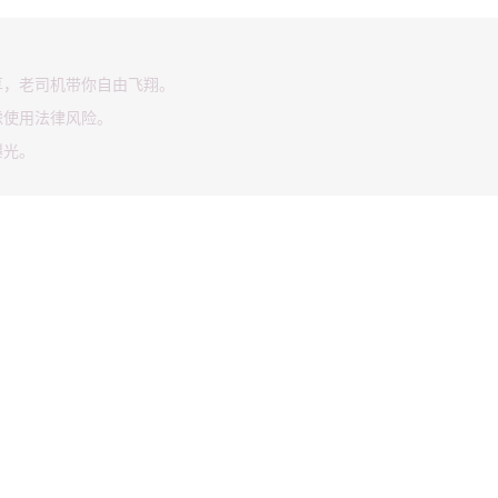
享，老司机带你自由飞翔。
虑使用法律风险。
曝光。