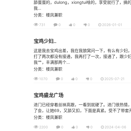
舔蛋蛋的，dulong，xiongtui啥的，享受就行
我...
分类：楼凤兼职
731
0
0
0
2026-01-01
宝鸡少妇..
这是我去宝鸡出差，我在我狼窝问一下，有么有少妇
打了两次都没有接通，我再打了一次，接通了，跟少
我艹，丰满那两个...
分类：楼凤兼职
1070
0
0
0
2025-07-21
宝鸡盛龙广场
进门已经穿着丝袜高跟，一看到就硬了。进门很热情
了会，让她69，又舔又扣，下面是真紧。受不了带套开
分类：楼凤兼职
2200
0
0
0
2024-04-06