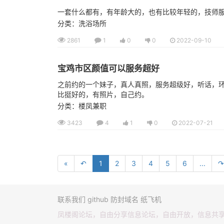
一套什么都有，有年龄大的，也有比较年轻的，技师
分类：洗浴场所
2861
1
0
0
2022-09-10
宝鸡市区颜值可以服务超好
之前约的一个妹子，真人真照，服务超级好，听话，
比挺好的，有照片，自己约。
分类：楼凤兼职
3423
4
1
0
2022-07-21
«
↶
1
2
3
4
5
6
...
↷
联系我们
github
防封域名
纸飞机
凤楼阁论坛，自由分享信息论坛，自由开放，信息共