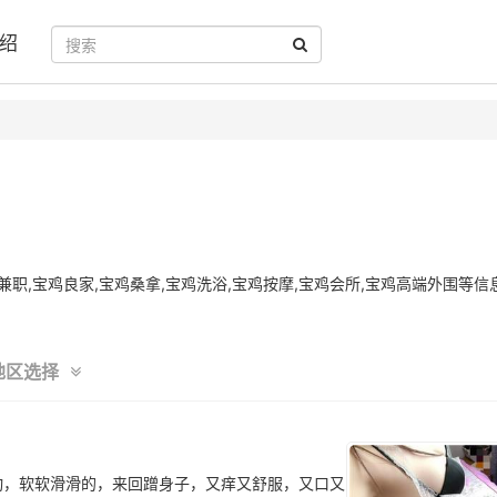
绍
职,宝鸡良家,宝鸡桑拿,宝鸡洗浴,宝鸡按摩,宝鸡会所,宝鸡高端外围等信
地区选择
动，软软滑滑的，来回蹭身子，又痒又舒服，又口又