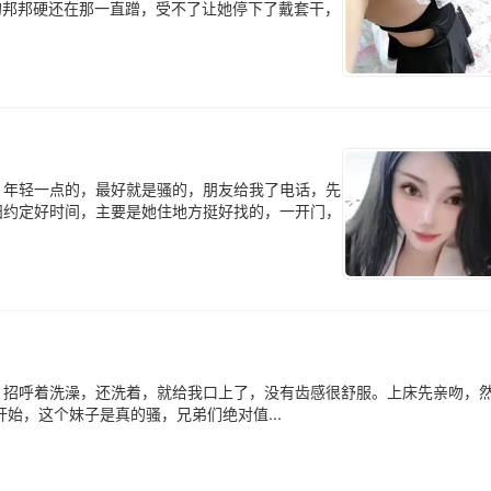
了，搞的邦邦硬还在那一直蹭，受不了让她停下了戴套干，
，年轻一点的，最好就是骚的，朋友给我了电话，先
妇约定好时间，主要是她住地方挺好找的，一开门，
，招呼着洗澡，还洗着，就给我口上了，没有齿感很舒服。上床先亲吻，
始，这个妹子是真的骚，兄弟们绝对值...