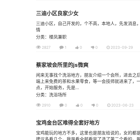
三迪小区良家少女
三迪小区，自己开发的，个不高，本地人，先发消息
情
分类：楼凤兼职
2827
1
0
0
2023-09-29
蔡家坡会所里的js微爽
闲来无事找个洗浴地方，朋友介绍一个会所，进去之
端上来免费的茶和水果零食，等一会技师就进来了，
点，开始服务，先是...
分类：洗浴场所
2910
0
0
0
2023-06-23
宝鸡金台区难得全套好地方
宝鸡能玩的地方不多，这里也是朋友给说的，女的都是
建议多看几个，我是看全部看完了选了第二个看的，服务