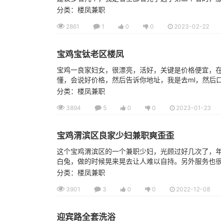
分类：楼凤兼职
2861
1
0
0
2023-02-22
宝鸡宝钛老区楼凤
宝鸡一良家妇女，很漂亮，活好，关键是价格便宜，
懂，会说好价格，然后告诉你地址，我是去ml，然后口
分类：楼凤兼职
3894
5
0
0
2023-01-23
宝鸡渭滨区良家少妇兼职爽歪歪
这个宝鸡渭滨区的一个兼职少妇，光顾过好几次了，
白兔，做的时候晃来晃去让人难以自持。另外服务也
分类：楼凤兼职
3901
3
0
0
2022-12-08
迎宾路全套洗浴