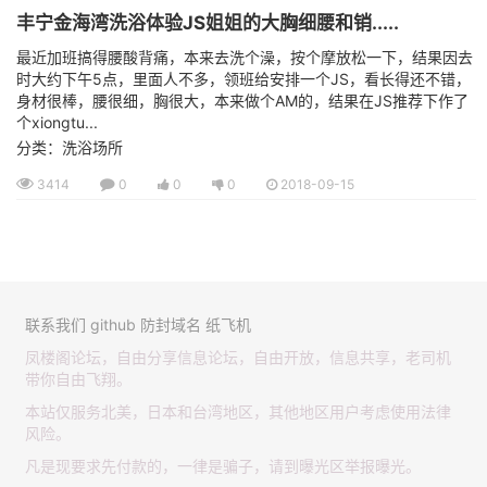
丰宁金海湾洗浴体验JS姐姐的大胸细腰和销.....
最近加班搞得腰酸背痛，本来去洗个澡，按个摩放松一下，结果因去
时大约下午5点，里面人不多，领班给安排一个JS，看长得还不错，
身材很棒，腰很细，胸很大，本来做个AM的，结果在JS推荐下作了
个xiongtu...
分类：洗浴场所
3414
0
0
0
2018-09-15
联系我们
github
防封域名
纸飞机
凤楼阁论坛，自由分享信息论坛，自由开放，信息共享，老司机
带你自由飞翔。
本站仅服务北美，日本和台湾地区，其他地区用户考虑使用法律
风险。
凡是现要求先付款的，一律是骗子，请到曝光区举报曝光。