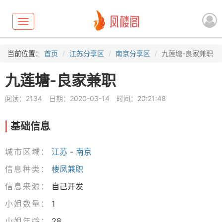
Toggle
navigation
当前位置：
首页
江苏分享区
南京分享区
九莲塘-良家兼职
九莲塘-良家兼职
阅读：2134
日期：2020-03-14
时间：20:21:48
基础信息
城市区域：
江苏
-
南京
信息种类：
楼凤兼职
信息来源：
自己开发
小姐数量：
1
小姐年龄：
28