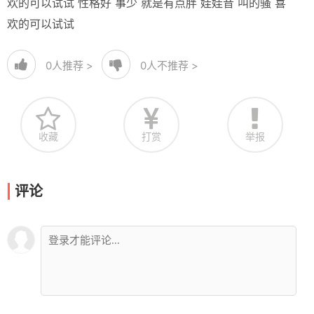
欢的可以试试 性格好 事少 就是有点胖 娃娃音 叫的骚 喜
欢的可以试试
0
人推荐 >
0
人不推荐 >
收藏
打赏
举报
评论