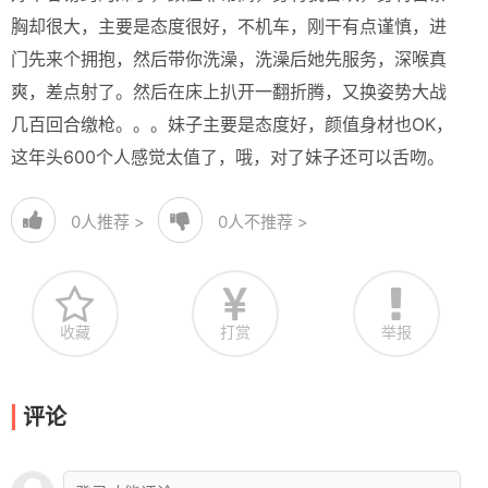
胸却很大，主要是态度很好，不机车，刚干有点谨慎，进
门先来个拥抱，然后带你洗澡，洗澡后她先服务，深喉真
爽，差点射了。然后在床上扒开一翻折腾，又换姿势大战
几百回合缴枪。。。妹子主要是态度好，颜值身材也OK，
这年头600个人感觉太值了，哦，对了妹子还可以舌吻。
0
人推荐 >
0
人不推荐 >
收藏
打赏
举报
评论