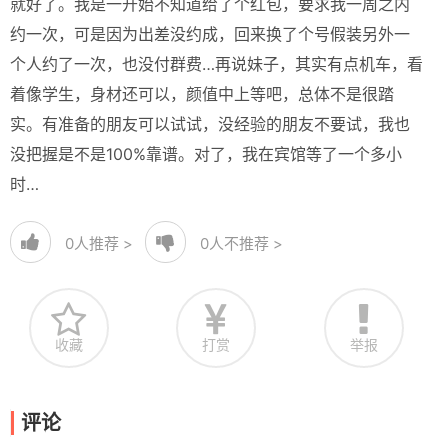
就好了。我是一开始不知道给了个红包，要求我一周之内
约一次，可是因为出差没约成，回来换了个号假装另外一
个人约了一次，也没付群费…再说妹子，其实有点机车，看
着像学生，身材还可以，颜值中上等吧，总体不是很踏
实。有准备的朋友可以试试，没经验的朋友不要试，我也
没把握是不是100%靠谱。对了，我在宾馆等了一个多小
时…
0
人推荐 >
0
人不推荐 >
收藏
打赏
举报
评论