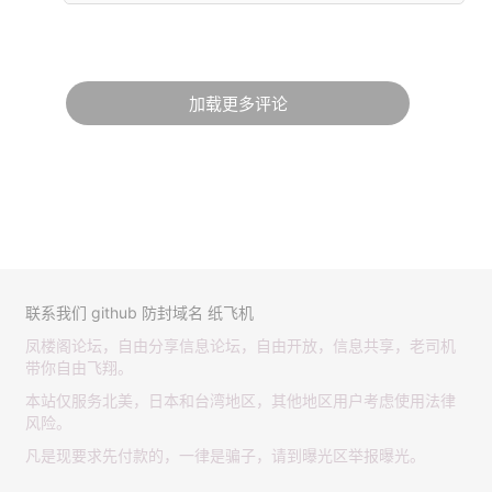
加载更多评论
联系我们
github
防封域名
纸飞机
凤楼阁论坛，自由分享信息论坛，自由开放，信息共享，老司机
带你自由飞翔。
本站仅服务北美，日本和台湾地区，其他地区用户考虑使用法律
风险。
凡是现要求先付款的，一律是骗子，请到曝光区举报曝光。