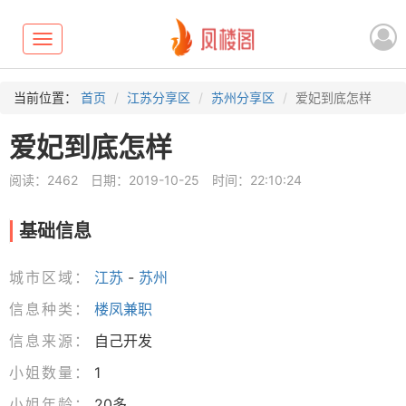
Toggle
navigation
当前位置：
首页
江苏分享区
苏州分享区
爱妃到底怎样
爱妃到底怎样
阅读：2462
日期：2019-10-25
时间：22:10:24
基础信息
城市区域：
江苏
-
苏州
信息种类：
楼凤兼职
信息来源：
自己开发
小姐数量：
1
小姐年龄：
20多