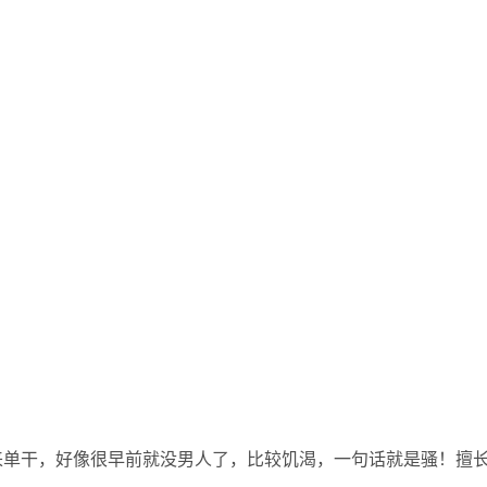
来单干，好像很早前就没男人了，比较饥渴，一句话就是骚！擅