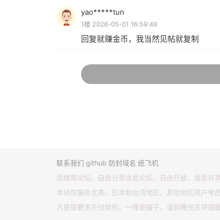
yao*****tun
1楼 2026-05-01 16:59:49
回复就赚金币，我当然见帖就复制
联系我们
github
防封域名
纸飞机
凤楼阁论坛，自由分享信息论坛，自由开放，信息共
本站仅服务北美，日本和台湾地区，其他地区用户考
凡是现要求先付款的，一律是骗子，请到曝光区举报