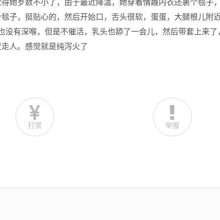
觉得她岁数不小了，由于最近降温，她穿着情趣内衣还裹个毯子
个毯子，挺贴心的，然后开始口，舌头很软，蛋蛋，大腿根儿附
般，也没有深喉，但是不催活，乳头也舔了一会儿，然后带套上来了
货走人。感觉就是纯泻火了
打赏
举报