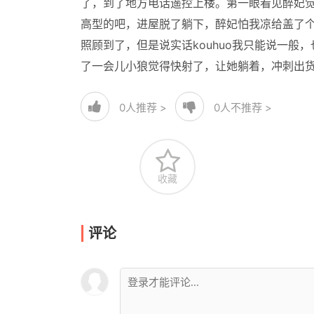
了，到了地方电话遥控上楼。第一眼看见醉妃
高型的吧，进屋脱了躺下，醉妃怕我凉给盖了
照顾到了，但是说实话kouhuo我只能说一
了一会儿小狼觉得快射了，让她躺着，冲刺出
0
人推荐 >
0
人不推荐 >
收藏
评论