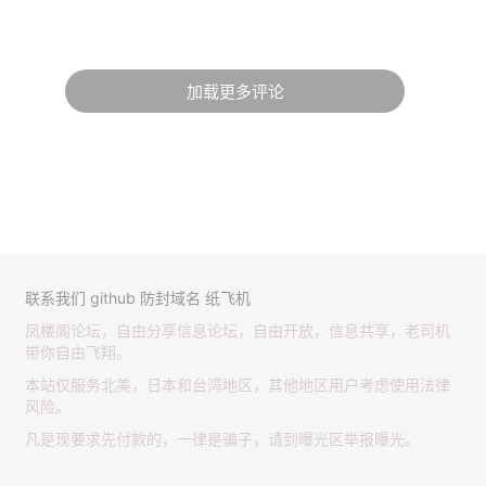
加载更多评论
联系我们
github
防封域名
纸飞机
凤楼阁论坛，自由分享信息论坛，自由开放，信息共享，老司机
带你自由飞翔。
本站仅服务北美，日本和台湾地区，其他地区用户考虑使用法律
风险。
凡是现要求先付款的，一律是骗子，请到曝光区举报曝光。