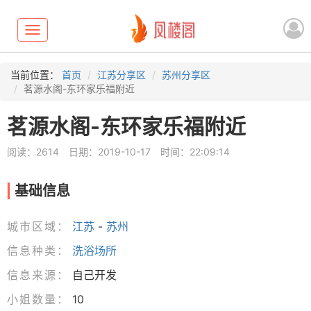
Toggle
navigation
当前位置：
首页
江苏分享区
苏州分享区
茗源水阁-东环家乐福附近
茗源水阁-东环家乐福附近
阅读：2614
日期：2019-10-17
时间：22:09:14
基础信息
城市区域：
江苏
-
苏州
信息种类：
洗浴场所
信息来源：
自己开发
小姐数量：
10