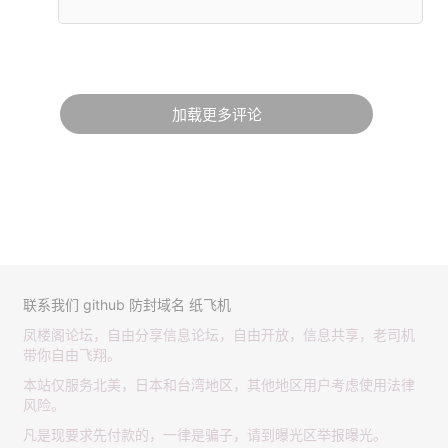
加载更多评论
联系我们
github
防封域名
纸飞机
凤楼阁论坛，自由分享信息论坛，自由开放，信息共享，老司机
带你自由飞翔。
本站仅服务北美，日本和台湾地区，其他地区用户考虑使用法律
风险。
凡是现要求先付款的，一律是骗子，请到曝光区举报曝光。