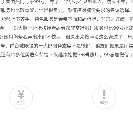
了美团热门号子99号，等了一个小时才见到本人，确实不错，
程服务也比较青涩，但是很卖力，颜值控对胸没要求的建议选择
服，能够上下齐手，特色服务是会亲下面和舔蛋蛋，非常之过瘾！
胖，一对大胸十分挺拔摸着舔着都非常舒服！服务也比99号小
后让她用胸帮我弄出来好不快活！很久出来按摩没这么爽过了，尺
6号，前台戴眼镜的一大妈服务态度不是很好，狼友们如果是用
还有10多位美眉有待接下来继续挖掘～6号照片，99忘加微信
打赏
举报