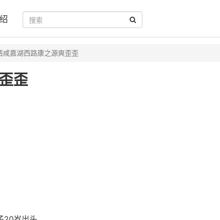
绍
西咸嘉湖西路康之源爽歪歪
歪歪
子20岁出头