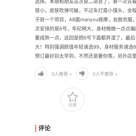
选择。本狼和朋友这次是二进宫了，第一次去看
很小，皮肤吹弹可破，不过车灯是小馒头，全
子就一个项目，AB面manyou按摩，会脱衣
次安排的是6号，年纪稍大，身材微微一点点偏
要成熟一点，这回是把6号下面都弄湿了，最
大！特别强调颜值年轻请选99，身材服务请选
预订最好别太早到，不然还是要你等。另外店里
0
人推荐 >
0
人不推荐 >
收藏
评论