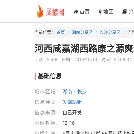
首页
地区
介
当前位置：
首页
湖南分享区
长沙分享区
河
河西咸嘉湖西路康之源爽
阅读：2598
日期：2019-10-13
时间：22:08:34
基础信息
城市区域：
湖南
-
长沙
信息种类：
发廊站街
信息来源：
自己开发
小姐数量：
12-16
小姐年龄：
6号丰满少妇30岁 99号年轻小妹