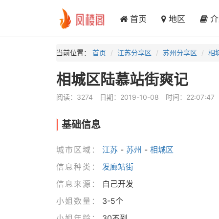
首页
地区
介
当前位置：
首页
江苏分享区
苏州分享区
相
相城区陆慕站街爽记
阅读：3274
日期：2019-10-08
时间：22:07:47
基础信息
城市区域：
江苏
-
苏州
-
相城区
信息种类：
发廊站街
信息来源：
自己开发
小姐数量：
3-5个
小姐年龄：
30不到