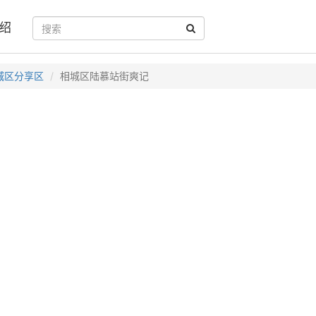
绍
城区分享区
相城区陆慕站街爽记