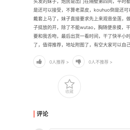
头发的妹子，炮房是出门在隔壁第四间，平时
是还可以接受，不算老菜皮，kouhuo倒是
戴套上马了，妹子直接要求先上来观音坐莲，
子挺放的开，除了不能wutao，胸随便亲摸
要和我舌吻，最后出货一看时间，干了快半小
了，值得推荐，地址附图了，有空大家可以自
0
人推荐 >
0
人不推荐 >
收藏
评论