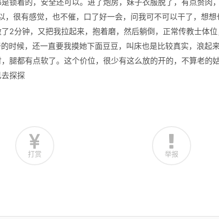
都是锁着的，安全还可以。进了炮房，妹子衣服脱了，有点赘肉
还可以，很有感觉，也不催，口了好一会，问我可不可以干了，想想
做了2分钟，又把我拉起来，抱着磨，然后躺倒，正常传教士体位
，干的时候，还一直要我摸她下面豆豆，叫床也是比较真实，浪起
时，腿都有点软了。这个价位，很少有这么放的开的，不算老的
己去探探
打赏
举报