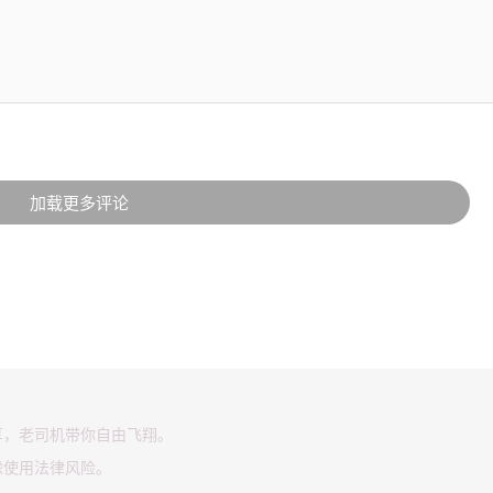
加载更多评论
享，老司机带你自由飞翔。
虑使用法律风险。