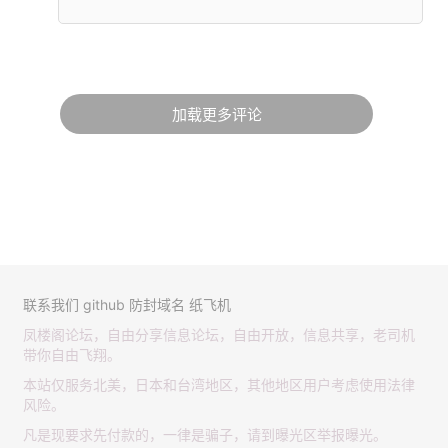
加载更多评论
联系我们
github
防封域名
纸飞机
凤楼阁论坛，自由分享信息论坛，自由开放，信息共享，老司机
带你自由飞翔。
本站仅服务北美，日本和台湾地区，其他地区用户考虑使用法律
风险。
凡是现要求先付款的，一律是骗子，请到曝光区举报曝光。