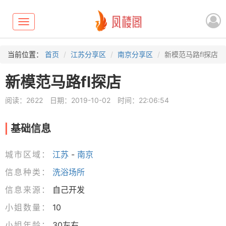
Toggle
navigation
当前位置：
首页
江苏分享区
南京分享区
新模范马路fl探店
新模范马路fl探店
阅读：2622
日期：2019-10-02
时间：22:06:54
基础信息
城市区域：
江苏
-
南京
信息种类：
洗浴场所
信息来源：
自己开发
小姐数量：
10
小姐年龄：
30左右