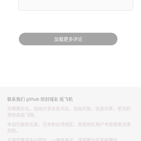
加载更多评论
联系我们
github
防封域名
纸飞机
凤楼阁论坛，自由分享信息论坛，自由开放，信息共享，老司机
带你自由飞翔。
本站仅服务北美，日本和台湾地区，其他地区用户考虑使用法律
风险。
凡是现要求先付款的，一律是骗子，请到曝光区举报曝光。