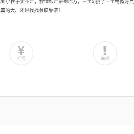
到小伙子走不走，秒懂跟走带到地方，三个xj挑了一个稍微好点
风真的大、还是找找兼职靠谱！
打赏
举报