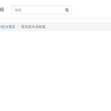
绍
中区分享区
冒风探木渎商城