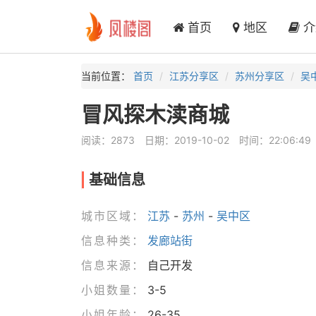
首页
地区
介
当前位置：
首页
江苏分享区
苏州分享区
吴
冒风探木渎商城
阅读：2873
日期：2019-10-02
时间：22:06:49
基础信息
城市区域：
江苏
-
苏州
-
吴中区
信息种类：
发廊站街
信息来源：
自己开发
小姐数量：
3-5
小姐年龄：
26-35