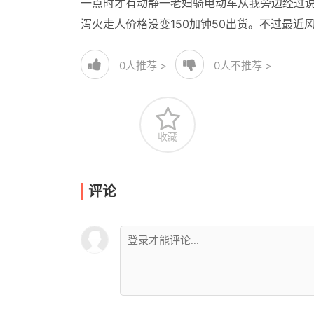
一点时才有动静一老妇骑电动车从我旁边经过说
泻火走人价格没变150加钟50出货。不过最近
0
人推荐 >
0
人不推荐 >
收藏
评论