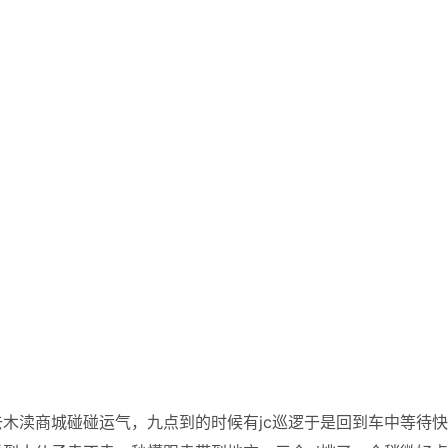
木渎商城碰碰运气，九点到的时候有jc巡逻于是回到车中等待快