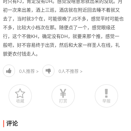
时只有FJ，肯定没有DH。感觉没啥意思就出来的没玩。月
初一次来出差，酒上三巡，酒店就在附近回去睡不着就又
去了，当时就3个在，可能很晚了JS不多，感觉平时可能也
不多，比较大小档次在那。随便点了一个，感觉眼缘还
行，这个不做KH，确定没有DH，就要来那个推，感觉一
般吧，好不容易终于出货，然后和大家一样圣人在线，礼
貌更衣付钱走人。
0
人推荐 >
0
人不推荐 >
收藏
打赏
举报
评论