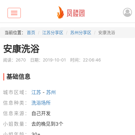
Toggle
navigation
当前位置：
首页
江苏分享区
苏州分享区
安康洗浴
安康洗浴
阅读：2670
日期：2019-10-01
时间：22:06:46
基础信息
城市区域：
江苏
-
苏州
信息种类：
洗浴场所
信息来源：
自己开发
小姐数量：
去的晚见到3个
小姐年龄：
30+