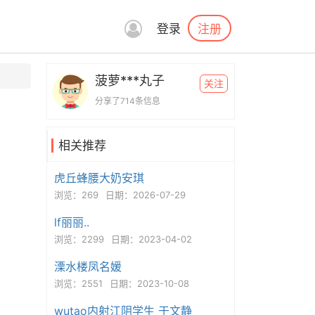
注册
登录
菠萝***丸子
关注
分享了714条信息
相关推荐
虎丘蜂腰大奶安琪
浏览：269
日期：2026-07-29
lf丽丽..
浏览：2299
日期：2023-04-02
溧水楼凤名媛
浏览：2551
日期：2023-10-08
wutao内射江阴学生 于文静