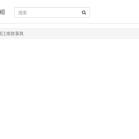
绍
锡江南故事爽